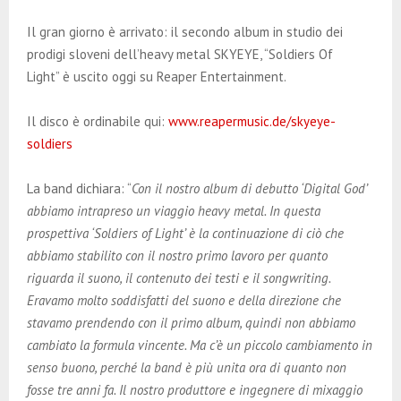
E
Il gran giorno è arrivato: il secondo album in studio dei
N
prodigi sloveni dell’heavy metal SKYEYE, “Soldiers Of
Light” è uscito oggi su Reaper Entertainment.
U
Il disco è ordinabile qui:
www.reapermusic.de/skyeye-
soldiers
La band dichiara: “
Con il nostro album di debutto ‘Digital God’
abbiamo intrapreso un viaggio heavy metal. In questa
prospettiva ‘Soldiers of Light’ è la continuazione di ciò che
abbiamo stabilito con il nostro primo lavoro per quanto
riguarda il suono, il contenuto dei testi e il songwriting.
Eravamo molto soddisfatti del suono e della direzione che
stavamo prendendo con il primo album, quindi non abbiamo
cambiato la formula vincente. Ma c’è un piccolo cambiamento in
senso buono, perché la band è più unita ora di quanto non
fosse tre anni fa. Il nostro produttore e ingegnere di mixaggio