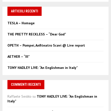
S
r
c
ARTICOLI RECENTI
E
h
f
A
TESLA – Homage
o
r
R
THE PRETTY RECKLESS – “Dear God”
:
C
OPETH – Pompei, Anfiteatro Scavi @ Live report
H
AETHER – “III”
TONY HADLEY LIVE: “An Englishman in Italy”
COMMENTI RECENTI
Raffaele Sestito
su
TONY HADLEY LIVE: “An Englishman in
Italy”