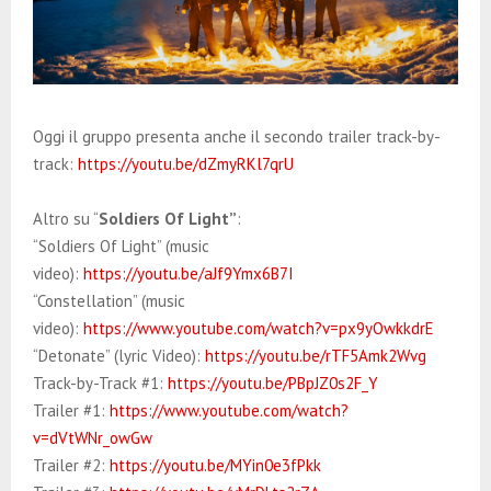
Oggi il gruppo presenta anche il secondo trailer track-by-
track:
https://youtu.be/dZmyRKl7qrU
Altro su “
Soldiers Of Light”
:
“Soldiers Of Light” (music
video):
https://youtu.be/aJf9Ymx6B7I
“Constellation” (music
video):
https://www.youtube.com/watch?v=px9yOwkkdrE
“Detonate” (lyric Video):
https://youtu.be/rTF5Amk2Wvg
Track-by-Track #1:
https://youtu.be/PBpJZ0s2F_Y
Trailer #1:
https://www.youtube.com/watch?
v=dVtWNr_owGw
Trailer #2:
https://youtu.be/MYin0e3fPkk