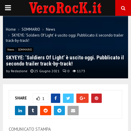
P
R
Home
SOMMARIO
News
SKYEYE: ‘Soldiers Of Light’ è uscito oggi. Pubblicato il secondo trailer
I
track-by-track!
News
SOMMARIO
M
SKYEYE: ‘Soldiers Of Light’ è uscito oggi. Pubblicato il
secondo trailer track-by-track!
A
by
Redazione
25 Giugno 2021
0
1173
R
SHARE
1
Y
M
COMUNICATO STAMPA