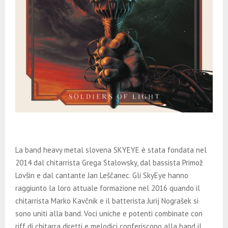
La band heavy metal slovena SKYEYE è stata fondata nel
2014 dal chitarrista Grega Stalowsky, dal bassista Primož
Lovšin e dal cantante Jan Leščanec. Gli SkyEye hanno
raggiunto la loro attuale formazione nel 2016 quando il
chitarrista Marko Kavčnik e il batterista Jurij Nograšek si
sono uniti alla band. Voci uniche e potenti combinate con
riff di chitarra diretti e melodici conferiscono alla band il