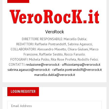
VeroRock
DIRETTORE RESPONSABILE: Marcello Dubla;
REDATTORI: Raffaele Pontrandolfi, Sabrina Agasucci,
COLLABORATORI: Alessandro Masetto, Chiara Giuliani, Marco
Francione, Raffaele Sestito, Rocco Faruolo.
FOTOGRAFI: Michela Polito, Rita Rose Profeta, Rodolfo Felici.
CONTATTI:
redazione@verorock.it
-
ufficiostampa@verorock.it
sabrina.agasucci@verorock.it
-
raffaele.pontrandolfi@verorock.it
marcello.dubla@verorock.it
LOGIN/REGISTER