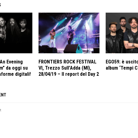
S
An Evening
FRONTIERS ROCK FESTIVAL
EGO59: è uscito
m” da oggi su
VI, Trezzo Sull’Adda (MI),
album ‘Tempi Co
aforme digitali!
28/04/19 – Il report del Day 2
ENT