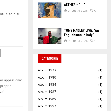
AETHER – “III”
14 Luglio 2026
0
nti, e solo su
TONY HADLEY LIVE: “An
Englishman in Italy”
11 Luglio 2026
1
CATEGORIE
Album 1973
(1)
Album 1980
(1)
er appassionati
Album 1984
(1)
 proprie
on!
Album 1987
(1)
Album 1989
(1)
Album 1992
(1)