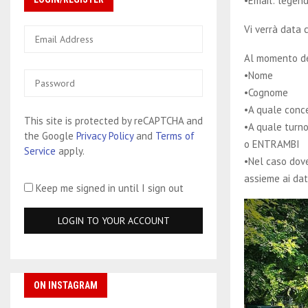
•Email: legen
Vi verrà data 
Al momento del
•Nome
•Cognome
•A quale conc
This site is protected by reCAPTCHA and
•A quale turno
the Google
Privacy Policy
and
Terms of
o ENTRAMBI
Service
apply.
•Nel caso dove
assieme ai dati
Keep me signed in until I sign out
ON INSTAGRAM