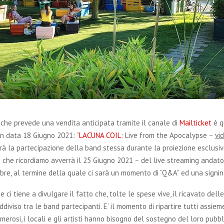
 che prevede una vendita anticipata tramite il canale di
Mailticket
è q
n data 18 Giugno 2021: “
LACUNA COIL
: Live from the Apocalypse –
vi
rà la partecipazione della band stessa durante la proiezione esclusiva
 che ricordiamo avverrà il 25 Giugno 2021 – del live streaming andato
re, al termine della quale ci sarà un momento di “Q&A” ed una signin
e ci tiene a divulgare il fatto che, tolte le spese vive, il ricavato dell
iviso tra le band partecipanti. E’ il momento di ripartire tutti assieme
erosi, i locali e gli artisti hanno bisogno del sostegno del loro pubbl