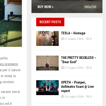
RECENT POSTS
TESLA – Homage
27 Luglio 2026
0
uello
THE PRETTY RECKLESS –
“Dear God”
deo premiere
27 Luglio 2026
0
 per il lancio
 in onda lo
g session.
OPETH – Pompei,
Anfiteatro Scavi @ Live
report
e serate verrà
20 Luglio 2026
0
, vi
ico ed è