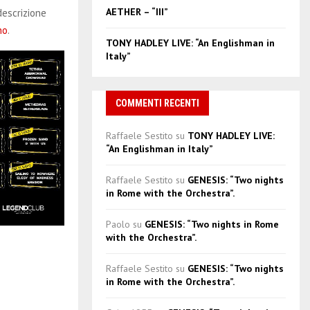
AETHER – “III”
descrizione
no
.
TONY HADLEY LIVE: “An Englishman in
Italy”
COMMENTI RECENTI
Raffaele Sestito
su
TONY HADLEY LIVE:
“An Englishman in Italy”
Raffaele Sestito
su
GENESIS: “Two nights
in Rome with the Orchestra”.
Paolo
su
GENESIS: “Two nights in Rome
with the Orchestra”.
Raffaele Sestito
su
GENESIS: “Two nights
in Rome with the Orchestra”.