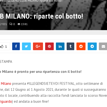
ws
LEGEND CLUB MILANO: riparte col botto!
 MILANO: riparte col botto!
 2021
0
1581
1
 STAMPA
b Milano è pronto per una ripartenza con il botto!
 Milano
presenta #ILLEGENDSIETEVOI FESTIVAL, otto settimane di
, dal 12 Giugno al 1 Agosto 2021, durante le quali si susseguiranno
o il locale, contribuendo alla raccolta fondi lanciata lo scorso Nove
riguardo
) ed andata a buon fine!