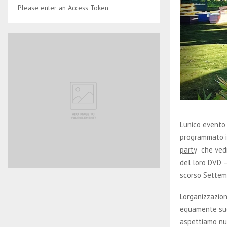
Please enter an Access Token
L’unico evento
programmato i
party
” che ved
del loro DVD –
scorso Settemb
L’organizzazion
equamente sudd
aspettiamo num