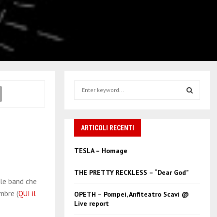
S
e
a
S
r
c
ARTICOLI RECENTI
E
h
f
A
TESLA – Homage
o
r
R
THE PRETTY RECKLESS – “Dear God”
:
 le band che
C
mbre (
QUI il
OPETH – Pompei, Anfiteatro Scavi @
Live report
H