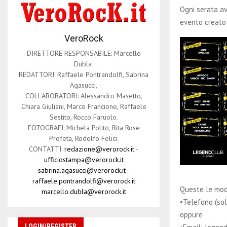
Ogni serata av
evento creato
VeroRock
DIRETTORE RESPONSABILE: Marcello
Dubla;
REDATTORI: Raffaele Pontrandolfi, Sabrina
Agasucci,
COLLABORATORI: Alessandro Masetto,
Chiara Giuliani, Marco Francione, Raffaele
Sestito, Rocco Faruolo.
FOTOGRAFI: Michela Polito, Rita Rose
Profeta, Rodolfo Felici.
CONTATTI:
redazione@verorock.it
-
ufficiostampa@verorock.it
sabrina.agasucci@verorock.it
-
raffaele.pontrandolfi@verorock.it
Queste le mod
marcello.dubla@verorock.it
•Telefono (so
oppure
LOGIN/REGISTER