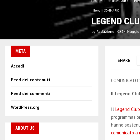
Home
SOMMARIO
Ne
News
SOMMARIO
LEGEND CLUB
by
Redazione
24 Maggio
META
SHARE
Accedi
Feed dei contenuti
COMUNICATO
Il Legend Clu
Feed dei commenti
WordPress.org
Il
Legend Club
programmazione
hanno sostenut
ABOUT US
comunicato a 