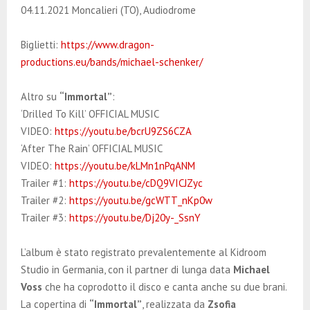
04.11.2021 Moncalieri (TO), Audiodrome
Biglietti:
https://www.dragon-
productions.eu/bands/michael-schenker/
Altro su
“Immortal”
:
‘Drilled To Kill’ OFFICIAL MUSIC
VIDEO:
https://youtu.be/bcrU9ZS6CZA
‘After The Rain’ OFFICIAL MUSIC
VIDEO:
https://youtu.be/kLMn1nPqANM
Trailer #1:
https://youtu.be/cDQ9VICJZyc
Trailer #2:
https://youtu.be/gcWTT_nKp0w
Trailer #3:
https://youtu.be/Dj20y-_SsnY
L’album è stato registrato prevalentemente al Kidroom
Studio in Germania, con il partner di lunga data
Michael
Voss
che ha coprodotto il disco e canta anche su due brani.
La copertina di
“Immortal”
, realizzata da
Zsofia