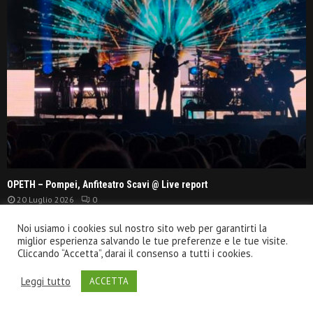
OPETH – Pompei, Anfiteatro Scavi @ Live report
20 Luglio 2026
0
Noi usiamo i cookies sul nostro sito web per garantirti la
TONY HADLEY LIVE: “An Englishman in Italy”
miglior esperienza salvando le tue preferenze e le tue visite.
Cliccando “Accetta”, darai il consenso a tutti i cookies.
11 Luglio 2026
Leggi tutto
ACCETTA
THE GATHERING: Mandylion Anniversary Tour 2026!