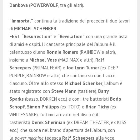
Dankova
(
POWERWOLF
, tra gli altri).
“Immortal”
continua la tradizione dei precedenti due lavori
di
MICHAEL SCHENKER
FEST
“Resurrection”
e
“Revelation”
con una grande lista
di amici e ospiti. Il cantante principale dell’album è il
talentuoso cileno
Ronnie Romero
(RAINBOW e altri),
insieme a
Michael Voss
(MAD MAX e altri),
Ralf
Scheepers
(PRIMAL FEAR) e
Joe Lynn Turner
(ex DEEP
PURPLE, RAINBOW e altri) che cantano su due tracce
ciascuno. Oltre allo stesso
Michael Schenker
, l’album è
stato registrato con
Steve Mann
(tastiere),
Barry
Sparks
(basso, DOKKEN ecc.) e con i tre batteristi
Bodo
Schopf
,
Simon Philipps
(ex TOTO) e
Brian Tichy
(ex
WHITESNAKE). L’ultimo arrivato nel disco è il
tastierista
Derek Sherinian
(ex DREAM THEATER, ex KISS
ecc.), che suona nel brano d’apertura dell’album, con
la
power machine
tedesca
Ralf Scheepers
alla voce.