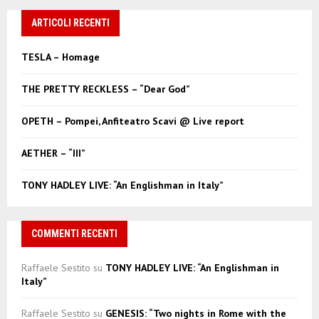
r
c
ARTICOLI RECENTI
E
h
f
A
TESLA – Homage
o
r
R
THE PRETTY RECKLESS – “Dear God”
:
C
OPETH – Pompei, Anfiteatro Scavi @ Live report
H
AETHER – “III”
TONY HADLEY LIVE: “An Englishman in Italy”
COMMENTI RECENTI
Raffaele Sestito
su
TONY HADLEY LIVE: “An Englishman in
Italy”
Raffaele Sestito
su
GENESIS: “Two nights in Rome with the