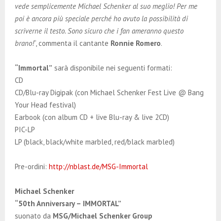
vede semplicemente Michael Schenker al suo meglio! Per me
poi è ancora più speciale perché ho avuto la possibilità di
scriverne il testo. Sono sicuro che i fan ameranno questo
brano!
“, commenta il cantante
Ronnie Romero
.
“Immortal”
sarà disponibile nei seguenti formati:
CD
CD/Blu-ray Digipak (con Michael Schenker Fest Live @ Bang
Your Head festival)
Earbook (con album CD + live Blu-ray & live 2CD)
PIC-LP
LP (black, black/white marbled, red/black marbled)
Pre-ordini:
http://nblast.de/MSG-Immortal
Michael Schenker
“50th Anniversary – IMMORTAL”
suonato da
MSG/Michael Schenker Group