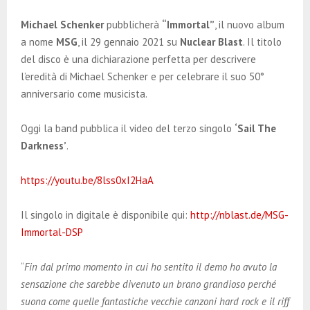
E
Michael Schenker
pubblicherà
“Immortal”
, il nuovo album
N
a nome
MSG
, il 29 gennaio 2021 su
Nuclear Blast
. Il titolo
del disco è una dichiarazione perfetta per descrivere
l’eredità di Michael Schenker e per celebrare il suo 50°
U
anniversario come musicista.
Oggi la band pubblica il video del terzo singolo
‘Sail The
Darkness’
.
https://youtu.be/8lss0xI2HaA
Il singolo in digitale è disponibile qui:
http://nblast.de/MSG-
Immortal-DSP
“
Fin dal primo momento in cui ho sentito il demo ho avuto la
sensazione che sarebbe divenuto un brano grandioso perché
suona come quelle fantastiche vecchie canzoni hard rock e il riff