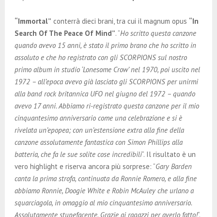
“Immortal”
conterrà dieci brani, tra cui il magnum opus
“In
Search Of The Peace Of Mind”
. “
Ho scritto questa canzone
quando avevo 15 anni, è stato il primo brano che ho scritto in
assoluto e che ho registrato con gli SCORPIONS sul nostro
primo album in studio ‘Lonesome Crow’ nel 1970, poi uscito nel
1972 – all’epoca avevo già lasciato gli SCORPIONS per unirmi
alla band rock britannica UFO nel giugno del 1972 – quando
avevo 17 anni. Abbiamo ri-registrato questa canzone per il mio
cinquantesimo anniversario come una celebrazione e si è
rivelata un’epopea; con un’estensione extra alla fine della
canzone assolutamente fantastica con Simon Phillips alla
batteria, che fa le sue solite cose incredibili
“. Il risultato è un
vero highlight e riserva ancora più sorprese: “
Gary Barden
canta la prima strofa, continuata da Ronnie Romero, e alla fine
abbiamo Ronnie, Doogie White e Robin McAuley che urlano a
squarciagola, in omaggio al mio cinquantesimo anniversario.
Assolutamente stupefacente. Grazie ai ragazzi per averlo fatto!
“.