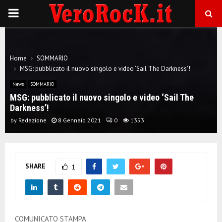
P
R
Home
SOMMARIO
I
MSG: pubblicato il nuovo singolo e video ‘Sail The Darkness’!
News
SOMMARIO
M
MSG: pubblicato il nuovo singolo e video ‘Sail The
Darkness’!
A
by
Redazione
8 Gennaio 2021
0
1353
R
SHARE
1
Y
M
COMUNICATO STAMPA