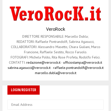
VeroRock
DIRETTORE RESPONSABILE: Marcello Dubla;
REDATTORI: Raffaele Pontrandolfi, Sabrina Agasucci,
COLLABORATORI: Alessandro Masetto, Chiara Giuliani, Marco
Francione, Raffaele Sestito, Rocco Faruolo.
FOTOGRAFI: Michela Polito, Rita Rose Profeta, Rodolfo Felici.
CONTATTI:
redazione@verorock.it
-
ufficiostampa@verorock.it
sabrina.agasucci@verorock.it
-
raffaele.pontrandolfi@verorock.it
marcello.dubla@verorock.it
LOGIN/REGISTER