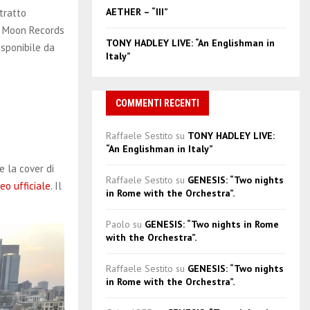
AETHER – “III”
tratto
ta Moon Records
TONY HADLEY LIVE: “An Englishman in
isponibile da
Italy”
COMMENTI RECENTI
Raffaele Sestito
su
TONY HADLEY LIVE:
“An Englishman in Italy”
e la cover di
Raffaele Sestito
su
GENESIS: “Two nights
deo ufficiale
. Il
in Rome with the Orchestra”.
Paolo
su
GENESIS: “Two nights in Rome
with the Orchestra”.
Raffaele Sestito
su
GENESIS: “Two nights
in Rome with the Orchestra”.