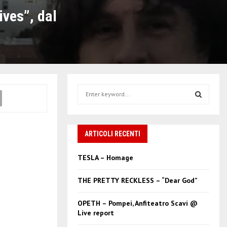
ives”, dal
S
e
a
S
r
c
ARTICOLI RECENTI
E
h
f
A
TESLA – Homage
o
r
R
THE PRETTY RECKLESS – “Dear God”
:
C
OPETH – Pompei, Anfiteatro Scavi @
Live report
H