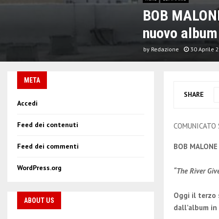
BOB MALONE: 
nuovo album 
by
Redazione
30 Aprile 
META
SHARE
Accedi
Feed dei contenuti
COMUNICATO
BOB MALONE
Feed dei commenti
WordPress.org
“The River Giv
Oggi il terzo 
ABOUT US
dall’album in