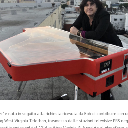
es”
è nata in seguito alla richiesta ricevuta da Bob di contribuire con
ng West Virginia Telethon, trasmesso dalle stazioni televisive PBS negli
anti inondazioni del 2016 in West Virginia. Si è seduto al pianoforte 