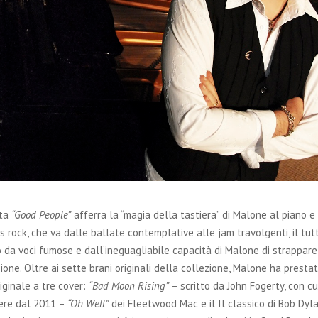
ita
“Good People”
afferra la “magia della tastiera” di Malone al piano 
es rock, che va dalle ballate contemplative alle jam travolgenti, il tut
a voci fumose e dall’ineguagliabile capacità di Malone di strappare 
ione. Oltre ai sette brani originali della collezione, Malone ha prestat
iginale a tre cover:
“Bad Moon Rising”
– scritto da John Fogerty, con c
iere dal 2011 –
“Oh Well”
dei Fleetwood Mac e il Il classico di Bob Dyl