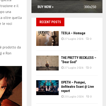
trazione e il
dopo una
ta oltre quella
RECENT POSTS
 le voci
TESLA – Homage
27 Luglio 2026
0
 è prodotto da
g) e Ron
THE PRETTY RECKLESS –
“Dear God”
27 Luglio 2026
0
OPETH – Pompei,
Anfiteatro Scavi @ Live
report
20 Luglio 2026
0