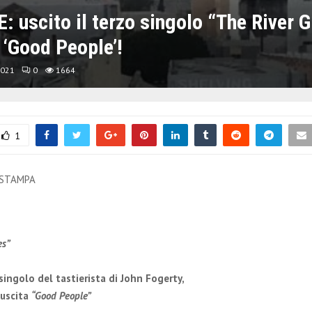
uscito il terzo singolo “The River G
‘Good People’!
2021
0
1664
1
 STAMPA
es”
singolo del tastierista di John Fogerty,
 uscita
“Good People”