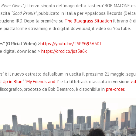
 River Gives”
, il terzo singolo del ‘mago della tastiera’ BOB MALONE es
uscita
“Good People”
, pubblicato in Italia per Appaloosa Records (Del
ribuzione IRD. Dopo la première su
The Bluegrass Situation
il brano è d
le piattaforme streaming e di digital download, il video su YouTube.
es”
(Official Video)
>
https://youtu.be/TSPYG93V3DI
 e digital download >
https://orcd.co/joz5a6k
es”
è il nuovo estratto dall’album in uscita il prossimo 21 maggio, segu
 Up in Blue
“, “
My Friends and I
” e la titletrack rilasciata in versione
vi
iscografico, prodotto da Bob Demarco, è disponibile in
pre-order
.