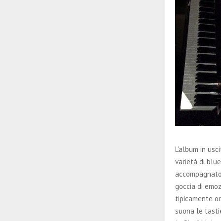
L’album in usc
varietà di blu
accompagnato d
goccia di emoz
tipicamente or
suona le tast