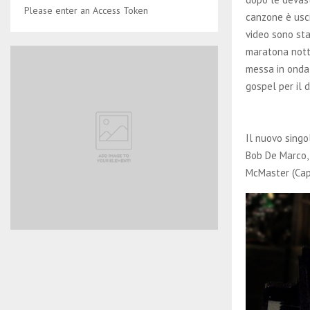
Please enter an Access Token
canzone è usci
video sono stat
maratona nottu
messa in onda 
gospel per il 
Il nuovo singo
Bob De Marco, 
McMaster (Capi