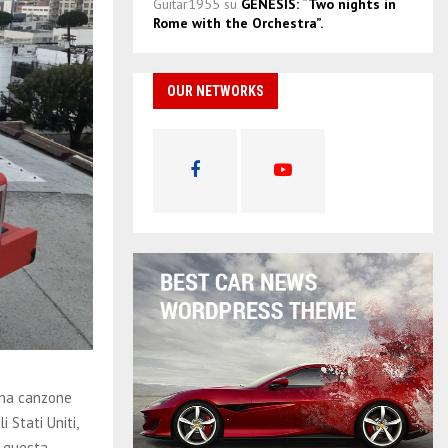
Guitar1955
su
GENESIS: “Two nights in
Rome with the Orchestra”.
OUR NETWORKS
 una canzone
 Stati Uniti,
e questa