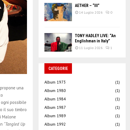
AETHER – “III”
14 Luglio 2026
0
TONY HADLEY LIVE: “An
Englishman in Italy”
11 Luglio 2026
1
CATEGORIE
Album 1973
(1)
e propone una
Album 1980
(1)
to
Album 1984
(1)
ogni possibile
Album 1987
(1)
o il suo timbro
Album 1989
(1)
ui Malone
an
“Tangled Up
Album 1992
(1)