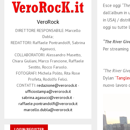
Esce oggi
“The
dall’album in 
in USA) / dist
VeroRock
oggi su tutte 
DIRETTORE RESPONSABILE: Marcello
Dubla;
“The River Giv
REDATTORI: Raffaele Pontrandolfi, Sabrina
Per streaming
Agasucci,
COLLABORATORI: Alessandro Masetto,
Chiara Giuliani, Marco Francione, Raffaele
Sestito, Rocco Faruolo.
“The River Giv
FOTOGRAFI: Michela Polito, Rita Rose
Dylan “
Tangled
Profeta, Rodolfo Felici.
nuovo lavoro d
CONTATTI:
redazione@verorock.it
-
ufficiostampa@verorock.it
sabrina.agasucci@verorock.it
-
raffaele.pontrandolfi@verorock.it
marcello.dubla@verorock.it
LOGIN/REGISTER