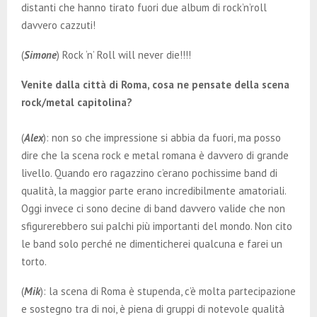
distanti che hanno tirato fuori due album di rock’n’roll
davvero cazzuti!
(
Simone
) Rock ‘n’ Roll will never die!!!!
Venite dalla città di Roma, cosa ne pensate della scena
rock/metal capitolina?
(
Alex
): non so che impressione si abbia da fuori, ma posso
dire che la scena rock e metal romana è davvero di grande
livello. Quando ero ragazzino c’erano pochissime band di
qualità, la maggior parte erano incredibilmente amatoriali.
Oggi invece ci sono decine di band davvero valide che non
sfigurerebbero sui palchi più importanti del mondo. Non cito
le band solo perché ne dimenticherei qualcuna e farei un
torto.
(
Mik
): la scena di Roma è stupenda, c’è molta partecipazione
e sostegno tra di noi, è piena di gruppi di notevole qualità