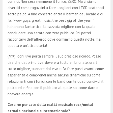
con noi. Non c’era nemmeno il fonico, ZERO. Ma ci siamo
divertiti come ragazzini a fare i coglioni con i TGD scatenati
sotto palco. A fine concerto entra il barman del locale e ci
fa: “wow guys, great music, the best gig of the year…”
hahahaha fantastico, la cazzata migliore con la quale
concludere una serata con zero pubblico. Poi potrei
raccontarvi dell’albergo dove dormimmo quella notte, ma
questa è un’altra storia!
(
Mik
): ogni live porta sempre il suo prezioso ricordo. Posso
dire che dal primo live, dove era tutto embrionale, ora è
tutto migliore, suonare dal vivo ti fa fare passi avanti come
esperienza e comprendi anche alcune dinamiche su come
relazionarti con i fonici, con le band con le quali condividi il
palco ed in fine con il pubblico al quale sai come dare o
ricevere energia.
Cosa ne pensate della realtà musicale rock/metal
attuale nazionale e internazionale?