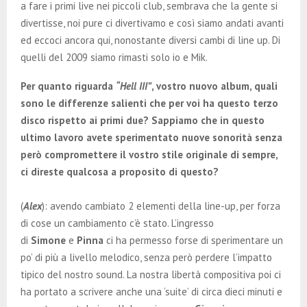
a fare i primi live nei piccoli club, sembrava che la gente si
divertisse, noi pure ci divertivamo e così siamo andati avanti
ed eccoci ancora qui, nonostante diversi cambi di line up. Di
quelli del 2009 siamo rimasti solo io e Mik.
Per quanto riguarda
“Hell III”
, vostro nuovo album, quali
sono le differenze salienti che per voi ha questo terzo
disco rispetto ai primi due? Sappiamo che in questo
ultimo lavoro avete sperimentato nuove sonorità senza
però compromettere il vostro stile originale di sempre,
ci direste qualcosa a proposito di questo?
(
Alex
): avendo cambiato 2 elementi della line-up, per forza
di cose un cambiamento c’è stato. L’ingresso
di
Simone
e
Pinna
ci ha permesso forse di sperimentare un
po’ di più a livello melodico, senza però perdere l’impatto
tipico del nostro sound. La nostra libertà compositiva poi ci
ha portato a scrivere anche una ‘suite’ di circa dieci minuti e