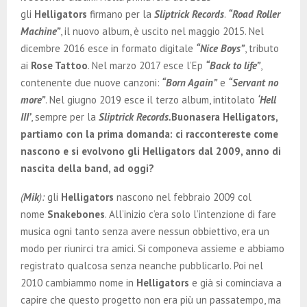
gli
Helligators
firmano per la
Sliptrick Records
.
“Road Roller
Machine”
, il nuovo album, è uscito nel maggio 2015. Nel
dicembre 2016 esce in formato digitale
“Nice Boys”
, tributo
ai
Rose Tattoo
. Nel marzo 2017 esce l’Ep
“Back to life”
,
contenente due nuove canzoni:
“Born Again”
e
“Servant no
more”
. Nel giugno 2019 esce il terzo album, intitolato
‘Hell
III’
, sempre per la
Sliptrick Records.
Buonasera Helligators,
partiamo con la prima domanda: ci raccontereste come
nascono e si evolvono gli Helligators dal 2009, anno di
nascita della band, ad oggi?
(
Mik
):
gli
Helligators
nascono nel febbraio 2009 col
nome
Snakebones
. All’inizio c’era solo l’intenzione di fare
musica ogni tanto senza avere nessun obbiettivo, era un
modo per riunirci tra amici. Si componeva assieme e abbiamo
registrato qualcosa senza neanche pubblicarlo. Poi nel
2010 cambiammo nome in
Helligators
e già si cominciava a
capire che questo progetto non era più un passatempo, ma