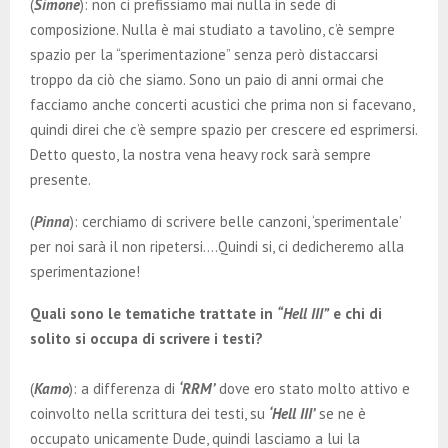
(
Simone
): non ci prefissiamo mai nulla in sede di
composizione. Nulla è mai studiato a tavolino, c’è sempre
spazio per la “sperimentazione” senza però distaccarsi
troppo da ciò che siamo. Sono un paio di anni ormai che
facciamo anche concerti acustici che prima non si facevano,
quindi direi che c’è sempre spazio per crescere ed esprimersi.
Detto questo, la nostra vena heavy rock sarà sempre
presente.
(
Pinna
): cerchiamo di scrivere belle canzoni, ‘sperimentale’
per noi sarà il non ripetersi….Quindi si, ci dedicheremo alla
sperimentazione!
Quali sono le tematiche trattate in
“Hell III”
e chi di
solito si occupa di scrivere i testi?
(
Kamo
): a differenza di
‘RRM’
dove ero stato molto attivo e
coinvolto nella scrittura dei testi, su
‘Hell III’
se ne è
occupato unicamente Dude, quindi lasciamo a lui la