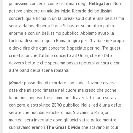
primissimo concerto come frontman degli
Helligators
. Non
potevo chiedere un miglior inizio. Ricordo dei bellissimi
concerti qui a Roma in un Jailbreak sold out e una bellissima
serata da headliner a Parco Schuster su un altro palco
enorme e con un bellissimo pubblico. Abbiamo avuto la
fortuna di suonare qui a Roma, in giro per l’Italia e in Europa
e devo dire che ogni concerto è speciale per noi. Tra questi
ci metto anche l’ultimo concerto all’Orion, che è stato
davvero bello e che speriamo possa ripetersi ancora e con
altre band della scena romana.
(
Kamo
): posso dire di ricordare con soddisfazione diverse
date che mi sono rimaste nel cuore, ma credo che poche
band possano vantarsi come noi di aver fatto una serata
con zero, e sottolineo ZERO pubblico. Noi si, ed è una delle
serate che non dimenticherò mai. Stavamo a Brno, un
martedi sera invernale dove gli unici sotto palco mentre
suonavamo erano i
The Great Divide
che stavano in tour