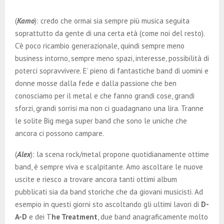
(
Kamo
): credo che ormai sia sempre più musica seguita
soprattutto da gente di una certa età (come noi del resto).
C’è poco ricambio generazionale, quindi sempre meno
business intorno, sempre meno spazi, interesse, possibilità di
poterci sopravvivere. E’ pieno di fantastiche band di uomini e
donne mosse dalla fede e dalla passione che ben
conosciamo per il metal e che fanno grandi cose, grandi
sforzi, grandi sorrisi ma non ci guadagnano una lira. Tranne
le solite Big mega super band che sono le uniche che
ancora ci possono campare.
(
Alex
): la scena rock/metal propone quotidianamente ottime
band, è sempre viva e scalpitante. Amo ascoltare le nuove
uscite e riesco a trovare ancora tanti ottimi album
pubblicati sia da band storiche che da giovani musicisti. Ad
esempio in questi giorni sto ascoltando gli ultimi lavori di
D-
A-D
e dei T
he Treatment
, due band anagraficamente molto