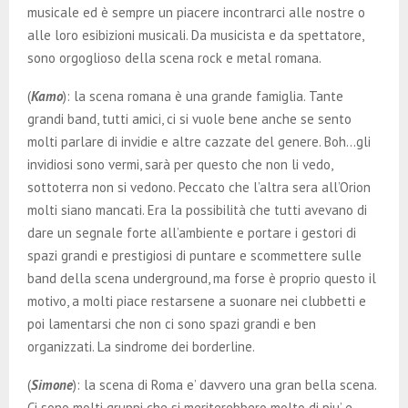
musicale ed è sempre un piacere incontrarci alle nostre o
alle loro esibizioni musicali. Da musicista e da spettatore,
sono orgoglioso della scena rock e metal romana.
(
Kamo
): la scena romana è una grande famiglia. Tante
grandi band, tutti amici, ci si vuole bene anche se sento
molti parlare di invidie e altre cazzate del genere. Boh…gli
invidiosi sono vermi, sarà per questo che non li vedo,
sottoterra non si vedono. Peccato che l’altra sera all’Orion
molti siano mancati. Era la possibilità che tutti avevano di
dare un segnale forte all’ambiente e portare i gestori di
spazi grandi e prestigiosi di puntare e scommettere sulle
band della scena underground, ma forse è proprio questo il
motivo, a molti piace restarsene a suonare nei clubbetti e
poi lamentarsi che non ci sono spazi grandi e ben
organizzati. La sindrome dei borderline.
(
Simone
): la scena di Roma e’ davvero una gran bella scena.
Ci sono molti gruppi che si meriterebbero molto di piu’ e