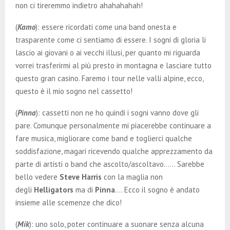
non ci tireremmo indietro ahahahahah!
(
Kamo
): essere ricordati come una band onesta e
trasparente come ci sentiamo di essere. I sogni di gloria li
lascio ai giovani o ai vecchi illusi, per quanto mi riguarda
vorrei trasferirmi al più presto in montagna e lasciare tutto
questo gran casino. Faremo i tour nelle valli alpine, ecco,
questo è il mio sogno nel cassetto!
(
Pinna
): cassetti non ne ho quindi i sogni vanno dove gli
pare. Comunque personalmente mi piacerebbe continuare a
fare musica, migliorare come band e toglierci qualche
soddisfazione, magari ricevendo qualche apprezzamento da
parte di artisti o band che ascolto/ascoltavo…… Sarebbe
bello vedere
Steve Harris
con la maglia non
degli
Helligators
ma di
Pinna
…. Ecco il sogno è andato
insieme alle scemenze che dico!
(
Mik
): uno solo, poter continuare a suonare senza alcuna