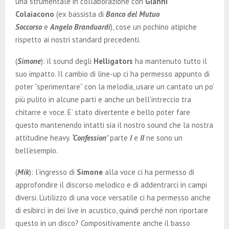
una strumentale in collaborazione con
Gianni
Colaiacono
(ex bassista di
Banco del Mutuo
Soccorso
e
Angelo Branduardi
), cose un pochino atipiche
rispetto ai nostri standard precedenti.
(
Simone
): il sound degli
Helligators
ha mantenuto tutto il
suo impatto. Il cambio di line-up ci ha permesso appunto di
poter “sperimentare” con la melodia, usare un cantato un po’
più pulito in alcune parti e anche un bell’intreccio tra
chitarre e voce. E’ stato divertente e bello poter fare
questo mantenendo intatti sia il nostro sound che la nostra
attitudine heavy.
‘Confession’
parte
I
e
II
ne sono un
bell’esempio.
(
Mik
): l’ingresso di
Simone
alla voce ci ha permesso di
approfondire il discorso melodico e di addentrarci in campi
diversi. L’utilizzo di una voce versatile ci ha permesso anche
di esibirci in dei live in acustico, quindi perché non riportare
questo in un disco? Compositivamente anche il basso