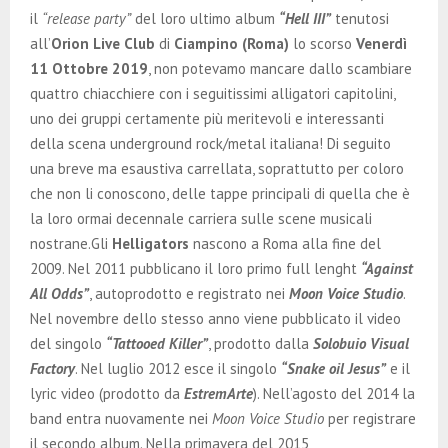
E
il
“release party”
del loro ultimo album
“Hell III”
tenutosi
all’
Orion Live Club
di
Ciampino (Roma)
lo scorso
Venerdì
N
11 Ottobre 2019
, non potevamo mancare dallo scambiare
quattro chiacchiere con i seguitissimi alligatori capitolini,
U
uno dei gruppi certamente più meritevoli e interessanti
della scena underground rock/metal italiana! Di seguito
una breve ma esaustiva carrellata, soprattutto per coloro
che non li conoscono, delle tappe principali di quella che è
la loro ormai decennale carriera sulle scene musicali
nostrane.Gli
Helligators
nascono a Roma alla fine del
2009. Nel 2011 pubblicano il loro primo full lenght
“Against
All Odds”
, autoprodotto e registrato nei
Moon Voice Studio
.
Nel novembre dello stesso anno viene pubblicato il video
del singolo
“Tattooed Killer”
, prodotto dalla
Solobuio Visual
Factory
. Nel luglio 2012 esce il singolo
“Snake oil Jesus”
e il
lyric video (prodotto da
EstremArte
). Nell’agosto del 2014 la
band entra nuovamente nei
Moon Voice Studio
per registrare
il secondo album. Nella primavera del 2015