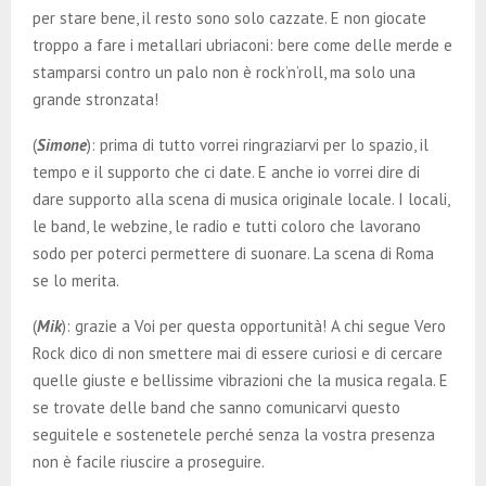
per stare bene, il resto sono solo cazzate. E non giocate
troppo a fare i metallari ubriaconi: bere come delle merde e
stamparsi contro un palo non è rock’n’roll, ma solo una
grande stronzata!
(
Simone
): prima di tutto vorrei ringraziarvi per lo spazio, il
tempo e il supporto che ci date. E anche io vorrei dire di
dare supporto alla scena di musica originale locale. I locali,
le band, le webzine, le radio e tutti coloro che lavorano
sodo per poterci permettere di suonare. La scena di Roma
se lo merita.
(
Mik
): grazie a Voi per questa opportunità! A chi segue Vero
Rock dico di non smettere mai di essere curiosi e di cercare
quelle giuste e bellissime vibrazioni che la musica regala. E
se trovate delle band che sanno comunicarvi questo
seguitele e sostenetele perché senza la vostra presenza
non è facile riuscire a proseguire.