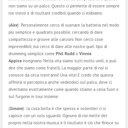
non siamo su un palco. Questo ci permette di essere sempre
noi stessi e di risultare credibili quando ci esibiamo.
(
Alex
): Personalmente cerco di suonare la batteria nel modo
più semplice e quadrato possibile, cercando di dare
compattezza e groove alle canzoni. Non cerco cose
imprevedibili, ma cerco di dare alle nostre quel tipo di
drumming semplice come
Phil Rudd
o
Vinnie
Appice
insegnano. Nella vita siamo tutti molto uniti, si può
dire che siamo come fratelli. La maggior parte di noi si
conosce da circa trent’anni! Una vita! E credo che questa
affinità si percepisca anche vedendoci sul palco, dove ci
divertiamo esattamente come quando stiamo a cena fuori o
sul furgone in tour insieme.
(
Simone
): la cosa bella è che spesso e volentieri ci si
capisce con un solo sguardo. Ognuno di noi mette del
proprio nella nostra musica e il risultato è ciò che finisce su