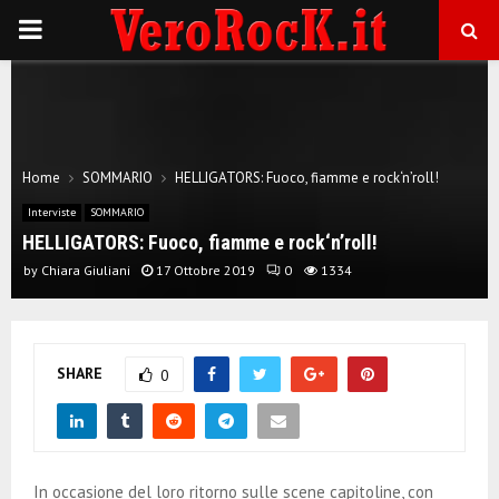
P
R
I
Home
SOMMARIO
HELLIGATORS: Fuoco, fiamme e rock‘n’roll!
M
Interviste
SOMMARIO
HELLIGATORS: Fuoco, fiamme e rock‘n’roll!
A
by
Chiara Giuliani
17 Ottobre 2019
0
1334
R
SHARE
0
Y
M
In occasione del loro ritorno sulle scene capitoline, con