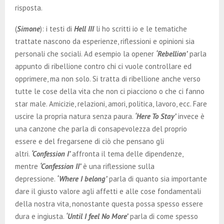
risposta.
(
Simone
): i testi di
Hell III
li ho scritti io e le tematiche
trattate nascono da esperienze, riflessioni e opinioni sia
personali che sociali. Ad esempio la opener
‘Rebellion’
parla
appunto di ribellione contro chi ci vuole controllare ed
opprimere, ma non solo. Si tratta di ribellione anche verso
tutte le cose della vita che non ci piacciono o che ci fanno
star male. Amicizie, relazioni, amori, politica, lavoro, ecc. Fare
uscire la propria natura senza paura.
‘Here To Stay’
invece è
una canzone che parla di consapevolezza del proprio
essere e del fregarsene di ciò che pensano gli
altri.
‘Confession I’
affronta il tema delle dipendenze,
mentre
‘Confession II’
è una riflessione sulla
depressione.
‘Where I belong’
parla di quanto sia importante
dare il giusto valore agli affetti e alle cose fondamentali
della nostra vita, nonostante questa possa spesso essere
dura e ingiusta.
‘Until I feel No More’
parla di come spesso