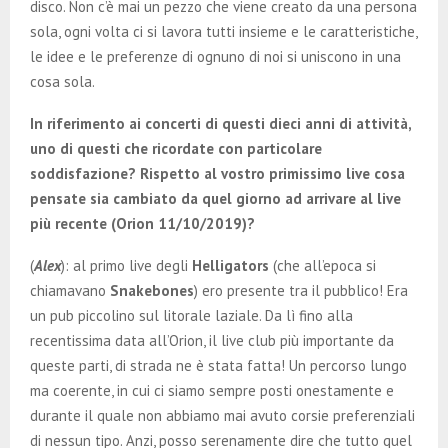
disco. Non c’è mai un pezzo che viene creato da una persona
sola, ogni volta ci si lavora tutti insieme e le caratteristiche,
le idee e le preferenze di ognuno di noi si uniscono in una
cosa sola.
In riferimento ai concerti di questi dieci anni di attività,
uno di questi che ricordate con particolare
soddisfazione? Rispetto al vostro primissimo live cosa
pensate sia cambiato da quel giorno ad arrivare al live
più recente (Orion 11/10/2019)?
(
Alex
): al primo live degli
Helligators
(che all’epoca si
chiamavano
Snakebones
) ero presente tra il pubblico! Era
un pub piccolino sul litorale laziale. Da lì fino alla
recentissima data all’Orion, il live club più importante da
queste parti, di strada ne è stata fatta! Un percorso lungo
ma coerente, in cui ci siamo sempre posti onestamente e
durante il quale non abbiamo mai avuto corsie preferenziali
di nessun tipo. Anzi, posso serenamente dire che tutto quel