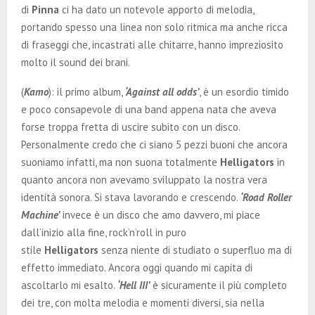
di
Pinna
ci ha dato un notevole apporto di melodia,
portando spesso una linea non solo ritmica ma anche ricca
di fraseggi che, incastrati alle chitarre, hanno impreziosito
molto il sound dei brani.
(
Kamo
): il primo album,
‘Against all odds’
, è un esordio timido
e poco consapevole di una band appena nata che aveva
forse troppa fretta di uscire subito con un disco.
Personalmente credo che ci siano 5 pezzi buoni che ancora
suoniamo infatti, ma non suona totalmente
Helligators
in
quanto ancora non avevamo sviluppato la nostra vera
identità sonora. Si stava lavorando e crescendo.
‘Road Roller
Machine’
invece è un disco che amo davvero, mi piace
dall’inizio alla fine, rock’n’roll in puro
stile
Helligators
senza niente di studiato o superfluo ma di
effetto immediato. Ancora oggi quando mi capita di
ascoltarlo mi esalto.
‘Hell III’
è sicuramente il più completo
dei tre, con molta melodia e momenti diversi, sia nella