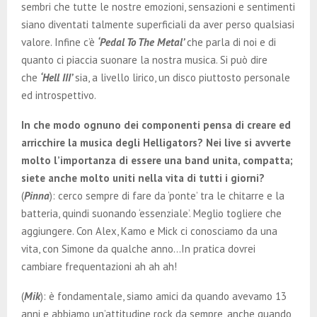
sembri che tutte le nostre emozioni, sensazioni e sentimenti
siano diventati talmente superficiali da aver perso qualsiasi
valore. Infine c’è
‘Pedal To The Metal’
che parla di noi e di
quanto ci piaccia suonare la nostra musica. Si può dire
che
‘Hell III’
sia, a livello lirico, un disco piuttosto personale
ed introspettivo.
In che modo ognuno dei componenti pensa di creare ed
arricchire la musica degli Helligators? Nei live si avverte
molto l’importanza di essere una band unita, compatta;
siete anche molto uniti nella vita di tutti i giorni?
(
Pinna
): cerco sempre di fare da ‘ponte’ tra le chitarre e la
batteria, quindi suonando ‘essenziale’. Meglio togliere che
aggiungere. Con Alex, Kamo e Mick ci conosciamo da una
vita, con Simone da qualche anno…In pratica dovrei
cambiare frequentazioni ah ah ah!
(
Mik
): è fondamentale, siamo amici da quando avevamo 13
anni e abbiamo un’attitudine rock da sempre, anche quando