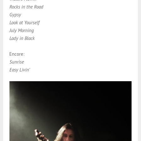
Rocks in the Road
Gypsy
Look at Yourself
July Morning
Lady in Black
Encore:
Sunrise
Easy Livin’