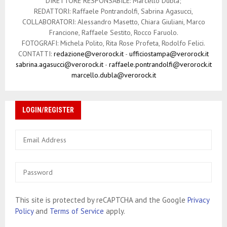
DIRETTORE RESPONSABILE: Marcello Dubla;
REDATTORI: Raffaele Pontrandolfi, Sabrina Agasucci,
COLLABORATORI: Alessandro Masetto, Chiara Giuliani, Marco
Francione, Raffaele Sestito, Rocco Faruolo.
FOTOGRAFI: Michela Polito, Rita Rose Profeta, Rodolfo Felici.
CONTATTI:
redazione@verorock.it
-
ufficiostampa@verorock.it
sabrina.agasucci@verorock.it
-
raffaele.pontrandolfi@verorock.it
marcello.dubla@verorock.it
LOGIN/REGISTER
This site is protected by reCAPTCHA and the Google
Privacy
Policy
and
Terms of Service
apply.