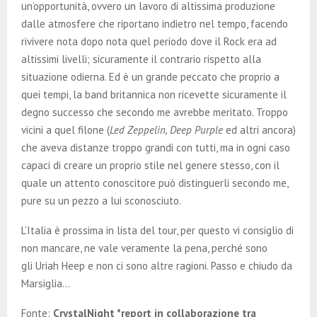
un’opportunità, ovvero un lavoro di altissima produzione
dalle atmosfere che riportano indietro nel tempo, facendo
rivivere nota dopo nota quel periodo dove il Rock era ad
altissimi livelli; sicuramente il contrario rispetto alla
situazione odierna. Ed è un grande peccato che proprio a
quei tempi, la band britannica non ricevette sicuramente il
degno successo che secondo me avrebbe meritato. Troppo
vicini a quel filone (
Led Zeppelin, Deep Purple
ed altri ancora)
che aveva distanze troppo grandi con tutti, ma in ogni caso
capaci di creare un proprio stile nel genere stesso, con il
quale un attento conoscitore può distinguerli secondo me,
pure su un pezzo a lui sconosciuto.
L’Italia è prossima in lista del tour, per questo vi consiglio di
non mancare, ne vale veramente la pena, perché sono
gli Uriah Heep e non ci sono altre ragioni. Passo e chiudo da
Marsiglia…
Fonte:
CrystalNight *report in collaborazione tra