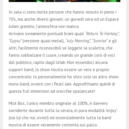
In sala ci sono molte persone che hanno vissuto in pieno i
70’s, ma anche diversi giovani; un giovedì sera ed un Espace
Julien gremito, l’atmosfera non manca.
Arrivano ovviamente puntuali brani quali
“Return To Fantasy”,
“Gypsy”
(versione quasi metal),
“July Morning”, “Sunrise”
e gli
altri, facilmente riconoscibili se leggete la scaletta, che
fanno sobbalzare il cuore, creando un grande coro di voci
dal pubblico, rapito dagli Uriah. Non essendoci alcuna
support band, lo show risulta essere un vero e proprio
concentrato. Io personalmente ho visto solo un altro show
mono band, ovvero con i Pearl Jam. Approfittiamo quindi di
questa full immersion ad orecchie spalancate!
Mick Box, l’unico membro originale al 100%, è davvero
sorridente durante tutta la serata, in pura modalità “enjoy”
(sia lui che noi, ovvio!) ed essenzialmente tutta la band
mostra di essere veramente contenta sul palco.