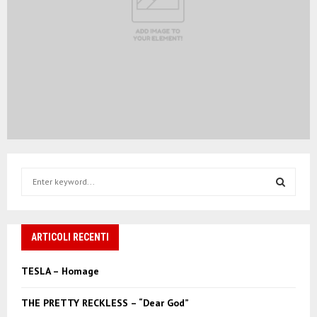
S
e
a
S
r
c
ARTICOLI RECENTI
E
h
f
A
TESLA – Homage
o
r
R
THE PRETTY RECKLESS – “Dear God”
: