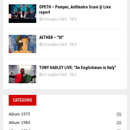
OPETH – Pompei, Anfiteatro Scavi @ Live
report
20 Luglio 2026
0
AETHER – “III”
14 Luglio 2026
0
TONY HADLEY LIVE: “An Englishman in Italy”
11 Luglio 2026
1
CATEGORIE
Album 1973
(1)
Album 1980
(1)