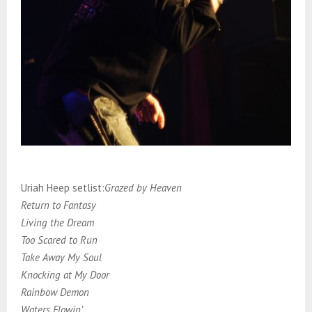
Uriah Heep setlist:
Grazed by Heaven
Return to Fantasy
Living the Dream
Too Scared to Run
Take Away My Soul
Knocking at My Door
Rainbow Demon
Waters Flowin’