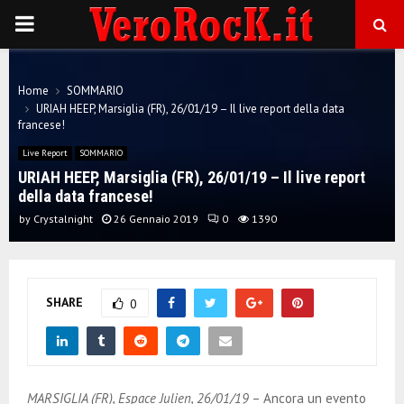
P
R
Home
SOMMARIO
URIAH HEEP, Marsiglia (FR), 26/01/19 – Il live report della data
I
francese!
Live Report
SOMMARIO
M
URIAH HEEP, Marsiglia (FR), 26/01/19 – Il live report
della data francese!
A
by
Crystalnight
26 Gennaio 2019
0
1390
R
SHARE
0
Y
M
MARSIGLIA (FR), Espace Julien, 26/01/19
– Ancora un evento