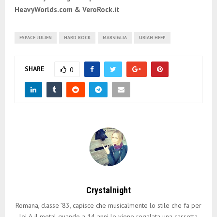
HeavyWorlds.com & VeroRock.it
ESPACE JULIEN
HARD ROCK
MARSIGLIA
URIAH HEEP
SHARE
0
Crystalnight
Romana, classe ’83, capisce che musicalmente lo stile che fa per
lei è il metal quando a 14 anni le viene regalata una cassetta