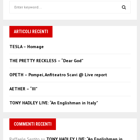
S
e
a
S
r
c
ARTICOLI RECENTI
E
h
f
A
TESLA – Homage
o
r
R
THE PRETTY RECKLESS – “Dear God”
:
C
OPETH – Pompei, Anfiteatro Scavi @ Live report
H
AETHER – “III”
TONY HADLEY LIVE: “An Englishman in Italy”
COMMENTI RECENTI
Raffaele Sestito
su
TONY HADLEY LIVE: “An Englishman in