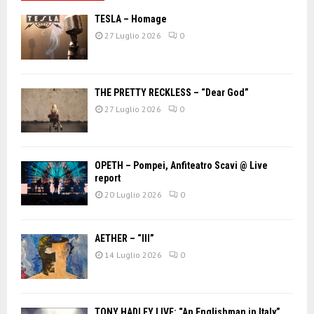
TESLA – Homage
27 Luglio 2026
0
THE PRETTY RECKLESS – “Dear God”
27 Luglio 2026
0
OPETH – Pompei, Anfiteatro Scavi @ Live
report
20 Luglio 2026
0
AETHER – “III”
14 Luglio 2026
0
TONY HADLEY LIVE: “An Englishman in Italy”