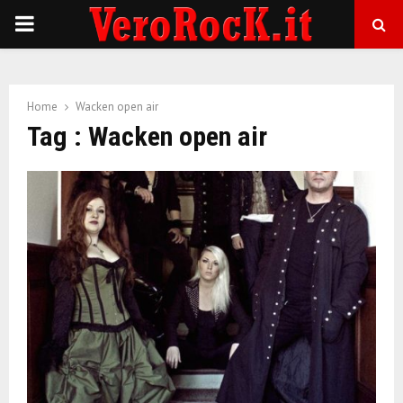
P
R
Home
Wacken open air
I
Tag : Wacken open air
M
A
R
Y
M