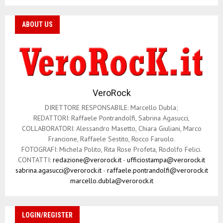
ABOUT US
VeroRock
DIRETTORE RESPONSABILE: Marcello Dubla;
REDATTORI: Raffaele Pontrandolfi, Sabrina Agasucci,
COLLABORATORI: Alessandro Masetto, Chiara Giuliani, Marco
Francione, Raffaele Sestito, Rocco Faruolo.
FOTOGRAFI: Michela Polito, Rita Rose Profeta, Rodolfo Felici.
CONTATTI:
redazione@verorock.it
-
ufficiostampa@verorock.it
sabrina.agasucci@verorock.it
-
raffaele.pontrandolfi@verorock.it
marcello.dubla@verorock.it
LOGIN/REGISTER