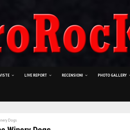
VISTE
LIVE REPORT
RECENSIONI
PHOTO GALLERY
nery Dogs
he Winery Dogs