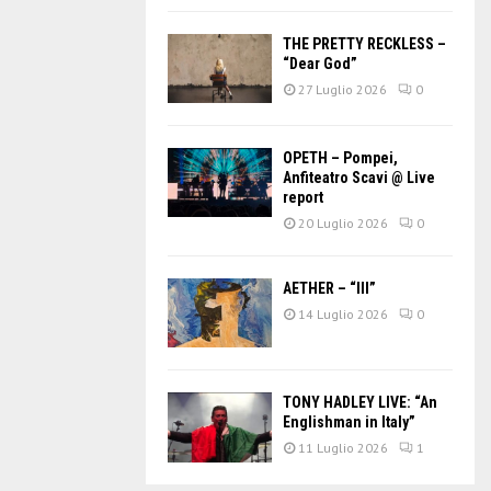
THE PRETTY RECKLESS –
“Dear God”
27 Luglio 2026
0
OPETH – Pompei,
Anfiteatro Scavi @ Live
report
20 Luglio 2026
0
AETHER – “III”
14 Luglio 2026
0
TONY HADLEY LIVE: “An
Englishman in Italy”
11 Luglio 2026
1