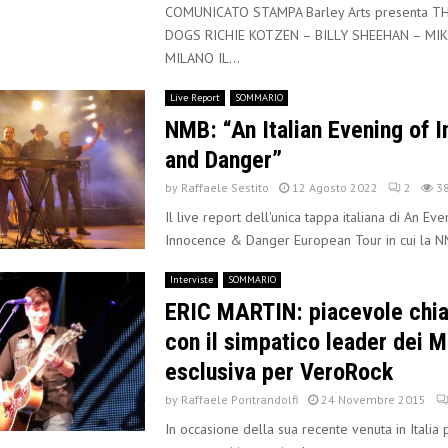
COMUNICATO STAMPA Barley Arts presenta T
DOGS RICHIE KOTZEN – BILLY SHEEHAN – MI
MILANO IL...
Live Report
SOMMARIO
NMB: “An Italian Evening of 
and Danger”
by
Raffaele Sestito
12 Agosto 2022
2
3
Il live report dell'unica tappa italiana di An Eve
Innocence & Danger European Tour in cui la N
Interviste
SOMMARIO
ERIC MARTIN: piacevole chia
con il simpatico leader dei Mr
esclusiva per VeroRock
by
Raffaele Pontrandolfi
24 Novembre 2015
In occasione della sua recente venuta in Italia 