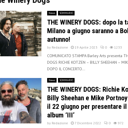
News
SOMMARIO
THE WINERY DOGS: dopo la t
Milano a giugno saranno a Bo
autunno!
by
Redazione
19 Aprile 2023
0
1233
COMUNICATO STAMPA Barley Arts presenta T
DOGS RICHIE KOTZEN – BILLY SHEEHAN – MI
DOPO IL CONCERTO...
News
SOMMARIO
THE WINERY DOGS: Richie Ko
Billy Sheehan e Mike Portnoy
il 22 giugno per presentare i
album ‘III’
by
Redazione
7 Dicembre 2022
0
972