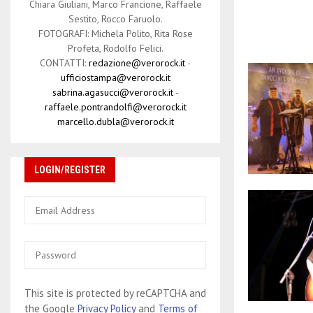
Chiara Giuliani, Marco Francione, Raffaele
Sestito, Rocco Faruolo.
FOTOGRAFI: Michela Polito, Rita Rose
Profeta, Rodolfo Felici.
CONTATTI:
redazione@verorock.it
-
ufficiostampa@verorock.it
sabrina.agasucci@verorock.it
-
raffaele.pontrandolfi@verorock.it
marcello.dubla@verorock.it
LOGIN/REGISTER
This site is protected by reCAPTCHA and
the Google
Privacy Policy
and
Terms of