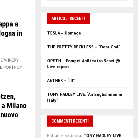
a
S
r
c
ARTICOLI RECENTI
E
appa a
h
f
A
logna in
TESLA – Homage
o
r
R
THE PRETTY RECKLESS – “Dear God”
:
C
HE WINERY
OPETH – Pompei, Anfiteatro Scavi @
Live report
KE PORTNOY
H
AETHER – “III”
TONY HADLEY LIVE: “An Englishman in
tzen,
Italy”
 a Milano
l nuovo
COMMENTI RECENTI
Raffaele Sestito
su
TONY HADLEY LIVE: