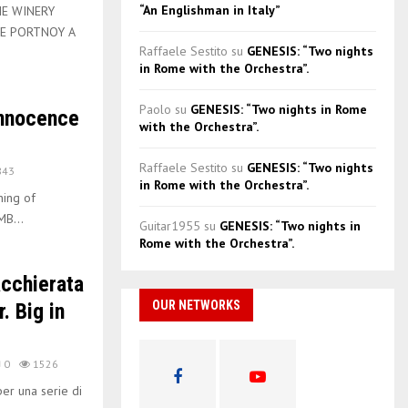
“An Englishman in Italy”
HE WINERY
KE PORTNOY A
Raffaele Sestito
su
GENESIS: “Two nights
in Rome with the Orchestra”.
Paolo
su
GENESIS: “Two nights in Rome
Innocence
with the Orchestra”.
Raffaele Sestito
su
GENESIS: “Two nights
843
in Rome with the Orchestra”.
ning of
MB...
Guitar1955
su
GENESIS: “Two nights in
Rome with the Orchestra”.
cchierata
OUR NETWORKS
. Big in
0
1526
per una serie di