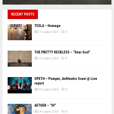
RECENT POSTS
TESLA – Homage
27 Luglio 2026
0
THE PRETTY RECKLESS – “Dear God”
27 Luglio 2026
0
OPETH – Pompei, Anfiteatro Scavi @ Live
report
20 Luglio 2026
0
AETHER – “III”
14 Luglio 2026
0