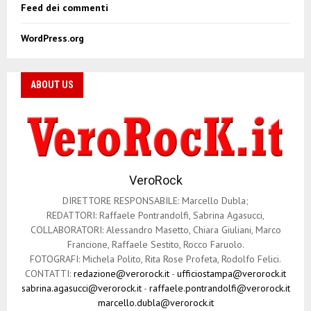
Feed dei commenti
WordPress.org
ABOUT US
VeroRock
DIRETTORE RESPONSABILE: Marcello Dubla;
REDATTORI: Raffaele Pontrandolfi, Sabrina Agasucci,
COLLABORATORI: Alessandro Masetto, Chiara Giuliani, Marco
Francione, Raffaele Sestito, Rocco Faruolo.
FOTOGRAFI: Michela Polito, Rita Rose Profeta, Rodolfo Felici.
CONTATTI:
redazione@verorock.it
-
ufficiostampa@verorock.it
sabrina.agasucci@verorock.it
-
raffaele.pontrandolfi@verorock.it
marcello.dubla@verorock.it