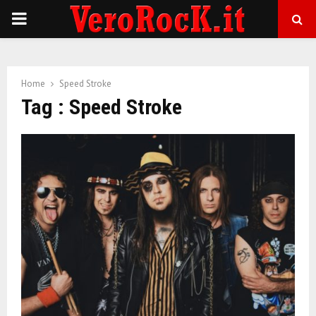
P
R
Home
Speed Stroke
I
Tag : Speed Stroke
M
A
R
Y
M