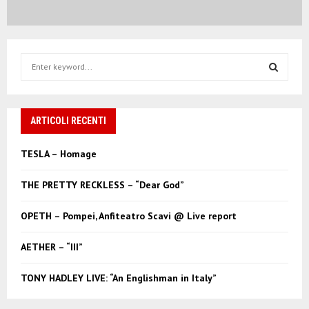
S
e
a
S
r
c
ARTICOLI RECENTI
E
h
f
A
TESLA – Homage
o
r
R
THE PRETTY RECKLESS – “Dear God”
:
C
OPETH – Pompei, Anfiteatro Scavi @ Live report
H
AETHER – “III”
TONY HADLEY LIVE: “An Englishman in Italy”