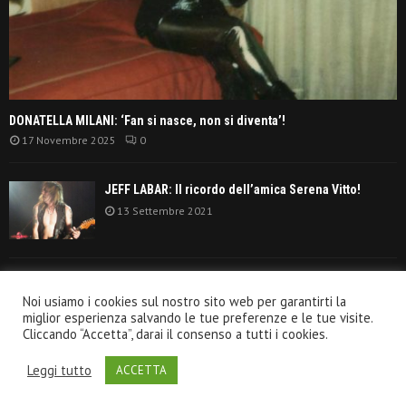
DONATELLA MILANI: ‘Fan si nasce, non si diventa’!
17 Novembre 2025
0
JEFF LABAR: Il ricordo dell’amica Serena Vitto!
13 Settembre 2021
TANGERINE DREAM: ‘La classifica album anni
Noi usiamo i cookies sul nostro sito web per garantirti la
settanta’!
miglior esperienza salvando le tue preferenze e le tue visite.
30 Giugno 2021
Cliccando “Accetta”, darai il consenso a tutti i cookies.
Leggi tutto
ACCETTA
@2020 - VeroRock.it. All Right Reserved.