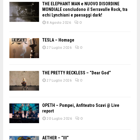
THE ELEPHANT MAN e NUOVO DISORDINE
MONDIALE concludono il Serravalle Rock, tra
echi Lynchiani e paesaggi dark!
8 Agosto 2026
0
TESLA – Homage
27 Luglio 2026
0
THE PRETTY RECKLESS – “Dear God”
27 Luglio 2026
0
OPETH – Pompei, Anfiteatro Scavi @ Live
report
20 Luglio 2026
0
AETHER – “III”