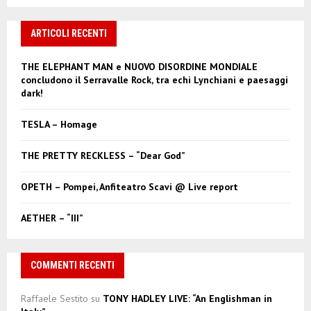
a
S
r
c
ARTICOLI RECENTI
E
h
f
A
THE ELEPHANT MAN e NUOVO DISORDINE MONDIALE
o
concludono il Serravalle Rock, tra echi Lynchiani e paesaggi
r
R
dark!
:
C
TESLA – Homage
H
THE PRETTY RECKLESS – “Dear God”
OPETH – Pompei, Anfiteatro Scavi @ Live report
AETHER – “III”
COMMENTI RECENTI
Raffaele Sestito
su
TONY HADLEY LIVE: “An Englishman in