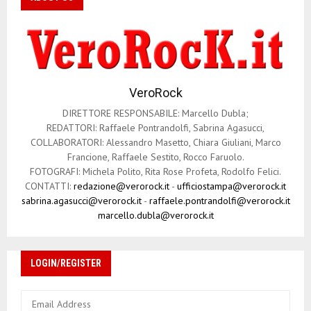
VeroRock
DIRETTORE RESPONSABILE: Marcello Dubla;
REDATTORI: Raffaele Pontrandolfi, Sabrina Agasucci,
COLLABORATORI: Alessandro Masetto, Chiara Giuliani, Marco
Francione, Raffaele Sestito, Rocco Faruolo.
FOTOGRAFI: Michela Polito, Rita Rose Profeta, Rodolfo Felici.
CONTATTI:
redazione@verorock.it
-
ufficiostampa@verorock.it
sabrina.agasucci@verorock.it
-
raffaele.pontrandolfi@verorock.it
marcello.dubla@verorock.it
LOGIN/REGISTER