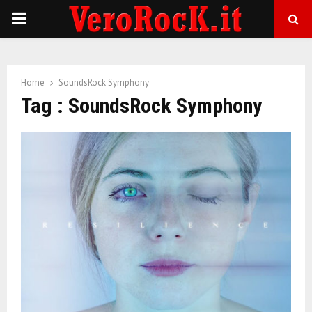
P
R
Home
SoundsRock Symphony
I
Tag : SoundsRock Symphony
M
A
R
Y
M