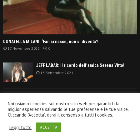
DONATELLA MILANI: ‘Fan si nasce, non si diventa’!
17 Novembre 2025
0
JEFF LABAR: Il ricordo dell’amica Serena Vitto!
13 Settembre 2021
TANGERINE DREAM: ‘La classifica album anni
Noi usiamo i cookies sul nostro sito web per garantirti la
settanta’!
miglior esperienza salvando le tue preferenze e le tue visite.
30 Giugno 2021
Cliccando “Accetta”, darai il consenso a tutti i cookies.
Leggi tutto
ACCETTA
@2020 - VeroRock.it. All Right Reserved.