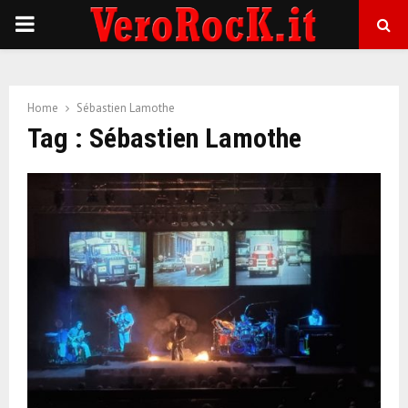
P
R
Home
Sébastien Lamothe
I
Tag : Sébastien Lamothe
M
A
R
Y
M