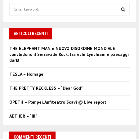
S
e
a
S
r
c
ARTICOLI RECENTI
E
h
f
A
THE ELEPHANT MAN e NUOVO DISORDINE MONDIALE
o
concludono il Serravalle Rock, tra echi Lynchiani e paesaggi
r
R
dark!
:
C
TESLA – Homage
H
THE PRETTY RECKLESS – “Dear God”
OPETH – Pompei, Anfiteatro Scavi @ Live report
AETHER – “III”
COMMENTI RECENTI