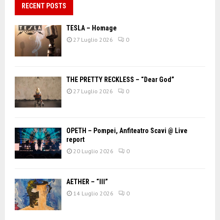
RECENT POSTS
TESLA – Homage
27 Luglio 2026
0
THE PRETTY RECKLESS – “Dear God”
27 Luglio 2026
0
OPETH – Pompei, Anfiteatro Scavi @ Live
report
20 Luglio 2026
0
AETHER – “III”
14 Luglio 2026
0