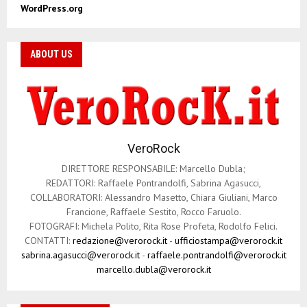
WordPress.org
ABOUT US
VeroRock
DIRETTORE RESPONSABILE: Marcello Dubla;
REDATTORI: Raffaele Pontrandolfi, Sabrina Agasucci,
COLLABORATORI: Alessandro Masetto, Chiara Giuliani, Marco
Francione, Raffaele Sestito, Rocco Faruolo.
FOTOGRAFI: Michela Polito, Rita Rose Profeta, Rodolfo Felici.
CONTATTI:
redazione@verorock.it
-
ufficiostampa@verorock.it
sabrina.agasucci@verorock.it
-
raffaele.pontrandolfi@verorock.it
marcello.dubla@verorock.it