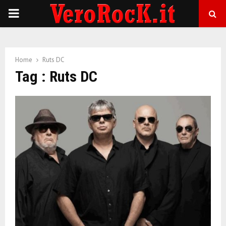
P
R
Home
Ruts DC
I
Tag : Ruts DC
M
A
R
Y
M