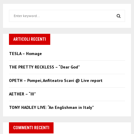
S
e
a
S
r
c
ARTICOLI RECENTI
E
h
f
A
TESLA – Homage
o
r
R
THE PRETTY RECKLESS – “Dear God”
:
C
OPETH – Pompei, Anfiteatro Scavi @ Live report
H
AETHER – “III”
TONY HADLEY LIVE: “An Englishman in Italy”
COMMENTI RECENTI