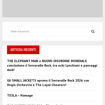
S
e
a
S
r
c
ARTICOLI RECENTI
E
h
f
A
THE ELEPHANT MAN e NUOVO DISORDINE MONDIALE
o
concludono il Serravalle Rock, tra echi Lynchiani e paesaggi
r
R
dark!
:
C
Gli SMALL JACKETS aprono il Serravalle Rock 2026 con
Virgin Orchestra e The Loyal Cheaters!
H
TESLA – Homage