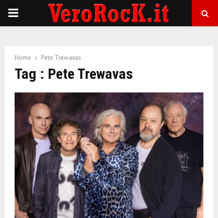
P
R
Home
Pete Trewavas
I
Tag : Pete Trewavas
M
A
R
Y
M