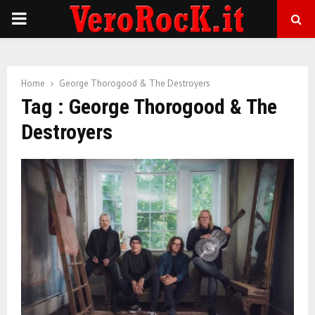
P
R
Home
George Thorogood & The Destroyers
I
Tag : George Thorogood & The
Destroyers
M
A
R
Y
M