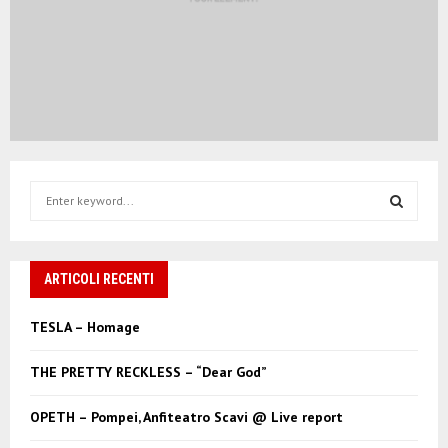
S
e
a
S
r
c
ARTICOLI RECENTI
E
h
f
A
TESLA – Homage
o
r
R
THE PRETTY RECKLESS – “Dear God”
:
C
OPETH – Pompei, Anfiteatro Scavi @ Live report
H