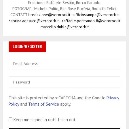
Francione, Raffaele Sestito, Rocco Faruolo.
FOTOGRAFI: Michela Polito, Rita Rose Profeta, Rodolfo Felici.
CONTATTI:
redazione@verorock.it
-
ufficiostampa@verorock.it
sabrina.agasucci@verorock.it
-
raffaele.pontrandolfi@verorock.it
marcello.dubla@verorock.it
LOGIN/REGISTER
This site is protected by reCAPTCHA and the Google
Privacy
Policy
and
Terms of Service
apply.
Keep me signed in until I sign out