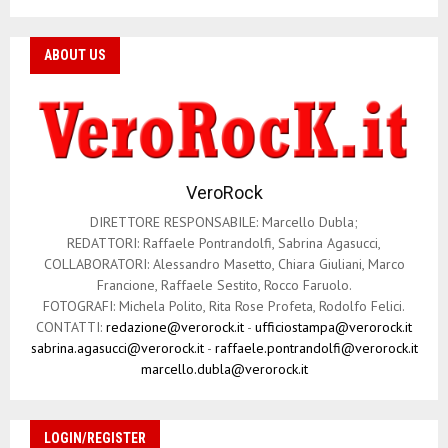
ABOUT US
VeroRock
DIRETTORE RESPONSABILE: Marcello Dubla;
REDATTORI: Raffaele Pontrandolfi, Sabrina Agasucci,
COLLABORATORI: Alessandro Masetto, Chiara Giuliani, Marco
Francione, Raffaele Sestito, Rocco Faruolo.
FOTOGRAFI: Michela Polito, Rita Rose Profeta, Rodolfo Felici.
CONTATTI:
redazione@verorock.it
-
ufficiostampa@verorock.it
sabrina.agasucci@verorock.it
-
raffaele.pontrandolfi@verorock.it
marcello.dubla@verorock.it
LOGIN/REGISTER