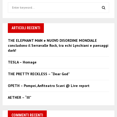
S
e
a
S
r
c
ARTICOLI RECENTI
E
h
f
A
THE ELEPHANT MAN e NUOVO DISORDINE MONDIALE
o
concludono il Serravalle Rock, tra echi Lynchiani e paesaggi
r
R
dark!
:
C
TESLA – Homage
H
THE PRETTY RECKLESS – “Dear God”
OPETH – Pompei, Anfiteatro Scavi @ Live report
AETHER – “III”
COMMENTI RECENTI