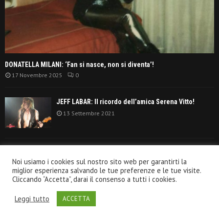
DONATELLA MILANI: ‘Fan si nasce, non si diventa’!
17 Novembre 2025
0
JEFF LABAR: Il ricordo dell’amica Serena Vitto!
13 Settembre 2021
TANGERINE DREAM: ‘La classifica album anni
Noi usiamo i cookies sul nostro sito web per garantirti la
settanta’!
miglior esperienza salvando le tue preferenze e le tue visite.
30 Giugno 2021
Cliccando “Accetta”, darai il consenso a tutti i cookies.
Leggi tutto
ACCETTA
@2020 - VeroRock.it. All Right Reserved.