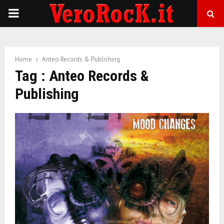
P
R
Home
Anteo Records & Publishing
I
Tag : Anteo Records &
Publishing
M
A
R
Y
M