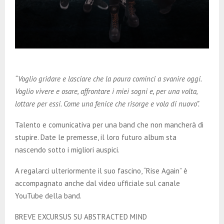
“Voglio gridare e lasciare che la paura cominci a svanire oggi.
Voglio vivere e osare, affrontare i miei sogni e, per una volta,
lottare per essi. Come una fenice che risorge e vola di nuovo”.
Talento e comunicativa per una band che non mancherà di
stupire. Date le premesse, il loro futuro album sta
nascendo sotto i migliori auspici.
A regalarci ulteriormente il suo fascino, “Rise Again” è
accompagnato anche dal video ufficiale sul canale
YouTube della band.
BREVE EXCURSUS SU ABSTRACTED MIND