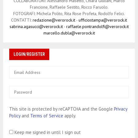
COLLABORATORI: Alessandro Masetto, Chiara Giuliani, Marco
Francione, Raffaele Sestito, Rocco Faruolo.
FOTOGRAFI: Michela Polito, Rita Rose Profeta, Rodolfo Felici.
CONTATTI:
redazione@verorock.it
-
ufficiostampa@verorock.it
sabrina.agasucci@verorock.it
-
raffaele.pontrandolfi@verorock.it
marcello.dubla@verorock.it
LOGIN/REGISTER
This site is protected by reCAPTCHA and the Google
Privacy
Policy
and
Terms of Service
apply.
Keep me signed in until I sign out