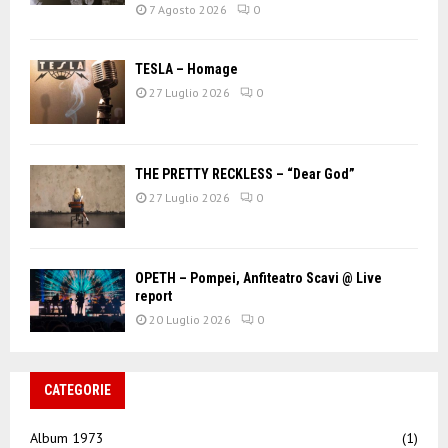
7 Agosto 2026
0
TESLA – Homage
27 Luglio 2026
0
THE PRETTY RECKLESS – “Dear God”
27 Luglio 2026
0
OPETH – Pompei, Anfiteatro Scavi @ Live
report
20 Luglio 2026
0
CATEGORIE
Album 1973
(1)