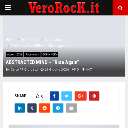
P
R
I
Home
SOMMARIO
Recensioni
ABSTRACTED MIND – “Rise Again”
M
Album 2026
Recensioni
SOMMARIO
ABSTRACTED MIND – “Rise Again”
A
by
Carlo FR Giorgetti
16 Giugno 2026
0
447
R
SHARE
0
Y
M