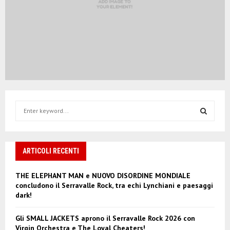
S
e
a
S
r
c
ARTICOLI RECENTI
E
h
f
A
THE ELEPHANT MAN e NUOVO DISORDINE MONDIALE
o
concludono il Serravalle Rock, tra echi Lynchiani e paesaggi
r
R
dark!
:
C
Gli SMALL JACKETS aprono il Serravalle Rock 2026 con
Virgin Orchestra e The Loyal Cheaters!