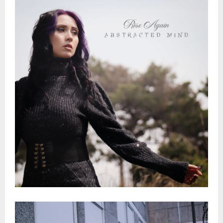
E
N
U