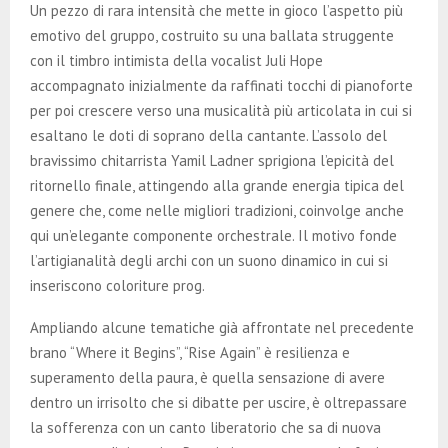
Un pezzo di rara intensità che mette in gioco l’aspetto più
emotivo del gruppo, costruito su una ballata struggente
con il timbro intimista della vocalist Juli Hope
accompagnato inizialmente da raffinati tocchi di pianoforte
per poi crescere verso una musicalità più articolata in cui si
esaltano le doti di soprano della cantante. L’assolo del
bravissimo chitarrista Yamil Ladner sprigiona l’epicità del
ritornello finale, attingendo alla grande energia tipica del
genere che, come nelle migliori tradizioni, coinvolge anche
qui un’elegante componente orchestrale. Il motivo fonde
l’artigianalità degli archi con un suono dinamico in cui si
inseriscono coloriture prog.
Ampliando alcune tematiche già affrontate nel precedente
brano “Where it Begins”, “Rise Again” è resilienza e
superamento della paura, è quella sensazione di avere
dentro un irrisolto che si dibatte per uscire, è oltrepassare
la sofferenza con un canto liberatorio che sa di nuova