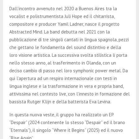
Dall’incontro avvenuto nel 2020 a Buenos Aires tra la
vocalist e polistrumentista Juli Hope ed il chitarrista,
compositore e producer Yamil Ladner, nasce il progetto
Abstracted Mind. La band debutta nel 2021 con la
pubblicazione di tre singoli cantati in lingua spagnola, pezzi
che gettano le fondamenta del sound distintivo e della
loro visione artistica. La successiva svolta stilistica li porta
nello stesso anno, al trasferimento in Olanda, con un
deciso cambio di passo nel loro symphonic power metal. Da
qui l’apertura ad un respiro internazionale con testi in
lingua inglese e la trasformazione in vera e propria band,
attivissima nel contesto live, con l’innesto in formazione del
bassista Rutger Klijn e della batterista Eva Levina.
In questa nuova veste, il gruppo ha realizzato un EP
“Despair” (2024 contenente lo stesso “Despair” ed il brano
“Eternals”), il singolo “Where it Begins” (2025) ed il nuovo
“Rise Again”.