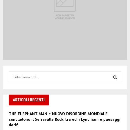
S
e
a
S
r
c
ARTICOLI RECENTI
E
h
f
A
THE ELEPHANT MAN e NUOVO DISORDINE MONDIALE
o
concludono il Serravalle Rock, tra echi Lynchiani e paesaggi
r
R
dark!
: