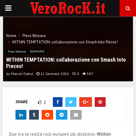
P
R
Home
Press Release
I
WITHIN TEMPTATION: collaborazione con Smash Into Pieces!
Press Release
SOMMARIO
M
WITHIN TEMPTATION: collaborazione con Smash Into
Pieces!
A
by
Marcel Dabol
12 Gennaio 2026
0
587
R
SHARE
2
Y
M
Due tra le realtà rock europee più distintive,
Within