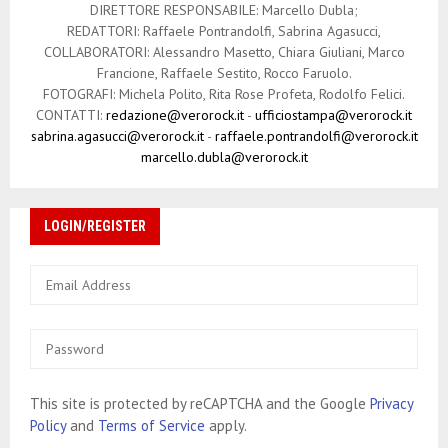
DIRETTORE RESPONSABILE: Marcello Dubla;
REDATTORI: Raffaele Pontrandolfi, Sabrina Agasucci,
COLLABORATORI: Alessandro Masetto, Chiara Giuliani, Marco
Francione, Raffaele Sestito, Rocco Faruolo.
FOTOGRAFI: Michela Polito, Rita Rose Profeta, Rodolfo Felici.
CONTATTI:
redazione@verorock.it
-
ufficiostampa@verorock.it
sabrina.agasucci@verorock.it
-
raffaele.pontrandolfi@verorock.it
marcello.dubla@verorock.it
LOGIN/REGISTER
This site is protected by reCAPTCHA and the Google
Privacy
Policy
and
Terms of Service
apply.