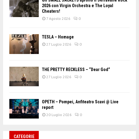
Gli SMALL JACKETS aprono il Serravalle Rock
2026 con Virgin Orchestra e The Loyal
Cheaters!
7 Agosto 2026
0
TESLA – Homage
27 Luglio 2026
0
THE PRETTY RECKLESS – “Dear God”
27 Luglio 2026
0
OPETH – Pompei, Anfiteatro Scavi @ Live
report
20 Luglio 2026
0
CATEGORIE