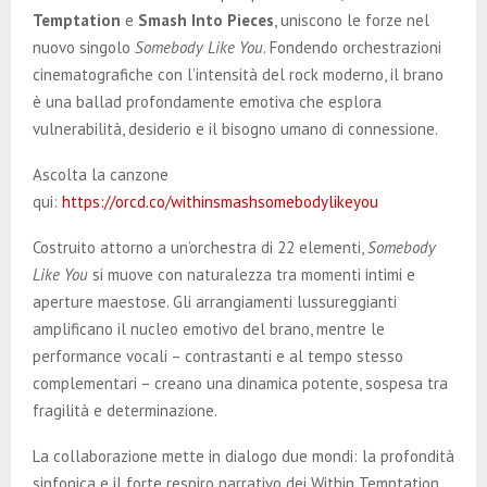
E
Temptation
e
Smash Into Pieces
, uniscono le forze nel
nuovo singolo
Somebody Like You
. Fondendo orchestrazioni
N
cinematografiche con l’intensità del rock moderno, il brano
è una ballad profondamente emotiva che esplora
U
vulnerabilità, desiderio e il bisogno umano di connessione.
Ascolta la canzone
qui:
https://orcd.co/withinsmashsomebodylikeyou
Costruito attorno a un’orchestra di 22 elementi,
Somebody
Like You
si muove con naturalezza tra momenti intimi e
aperture maestose. Gli arrangiamenti lussureggianti
amplificano il nucleo emotivo del brano, mentre le
performance vocali – contrastanti e al tempo stesso
complementari – creano una dinamica potente, sospesa tra
fragilità e determinazione.
La collaborazione mette in dialogo due mondi: la profondità
sinfonica e il forte respiro narrativo dei Within Temptation