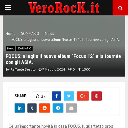
P
R
Home
SOMMARIO
News
I
FOCUS: a luglio il nuovo album “Focus 12” e la tournée con gli ASIA.
News
SOMMARIO
M
FOCUS: a luglio il nuovo album “Focus 12” e la tournée
con gli ASIA.
A
by
Raffaele Sestito
7 Maggio 2024
0
1300
R
SHARE
27
Y
M
C’è un’importante novità in casa FOCUS. Il quartetto prog