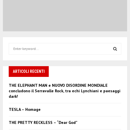
S
e
a
S
r
c
ARTICOLI RECENTI
E
h
f
A
THE ELEPHANT MAN e NUOVO DISORDINE MONDIALE
o
concludono il Serravalle Rock, tra echi Lynchiani e paesaggi
r
R
dark!
:
C
TESLA – Homage
H
THE PRETTY RECKLESS – “Dear God”