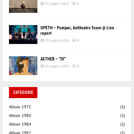
27 Luglio 2026
0
OPETH – Pompei, Anfiteatro Scavi @ Live
report
20 Luglio 2026
0
AETHER – “III”
14 Luglio 2026
0
CATEGORIE
Album 1973
(1)
Album 1980
(1)
Album 1984
(1)
Album 1987
(1)