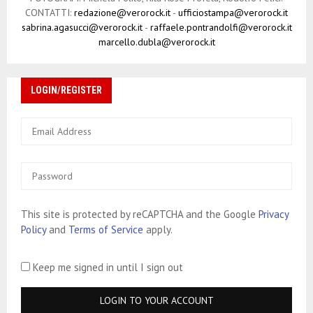
CONTATTI:
redazione@verorock.it
-
ufficiostampa@verorock.it
sabrina.agasucci@verorock.it
-
raffaele.pontrandolfi@verorock.it
marcello.dubla@verorock.it
LOGIN/REGISTER
This site is protected by reCAPTCHA and the Google
Privacy
Policy
and
Terms of Service
apply.
Keep me signed in until I sign out