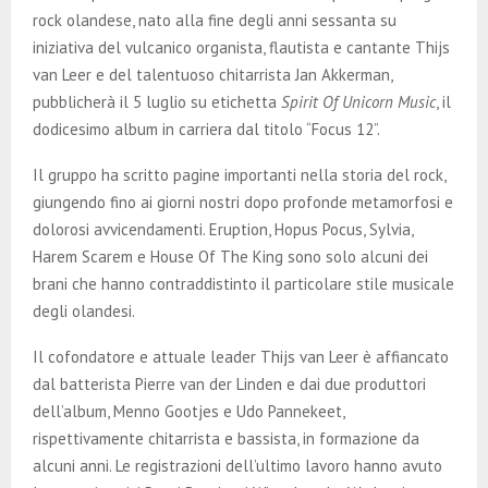
E
rock olandese, nato alla fine degli anni sessanta su
iniziativa del vulcanico organista, flautista e cantante Thijs
N
van Leer e del talentuoso chitarrista Jan Akkerman,
pubblicherà il 5 luglio su etichetta
Spirit Of Unicorn Music
, il
U
dodicesimo album in carriera dal titolo “Focus 12”.
Il gruppo ha scritto pagine importanti nella storia del rock,
giungendo fino ai giorni nostri dopo profonde metamorfosi e
dolorosi avvicendamenti. Eruption, Hopus Pocus, Sylvia,
Harem Scarem e House Of The King sono solo alcuni dei
brani che hanno contraddistinto il particolare stile musicale
degli olandesi.
Il cofondatore e attuale leader Thijs van Leer è affiancato
dal batterista Pierre van der Linden e dai due produttori
dell’album, Menno Gootjes e Udo Pannekeet,
rispettivamente chitarrista e bassista, in formazione da
alcuni anni. Le registrazioni dell’ultimo lavoro hanno avuto