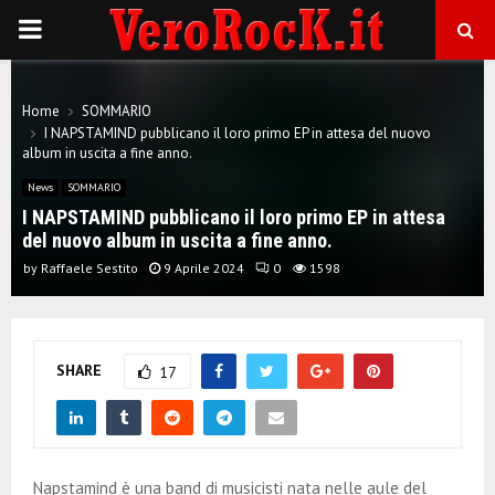
P
R
Home
SOMMARIO
I NAPSTAMIND pubblicano il loro primo EP in attesa del nuovo
I
album in uscita a fine anno.
News
SOMMARIO
M
I NAPSTAMIND pubblicano il loro primo EP in attesa
del nuovo album in uscita a fine anno.
A
by
Raffaele Sestito
9 Aprile 2024
0
1598
R
SHARE
17
Y
M
Napstamind è una band di musicisti nata nelle aule del