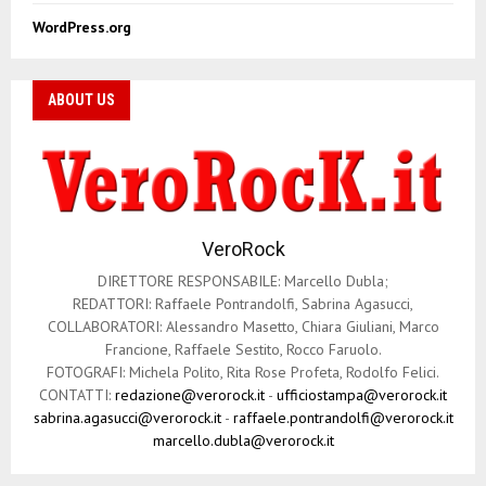
WordPress.org
ABOUT US
VeroRock
DIRETTORE RESPONSABILE: Marcello Dubla;
REDATTORI: Raffaele Pontrandolfi, Sabrina Agasucci,
COLLABORATORI: Alessandro Masetto, Chiara Giuliani, Marco
Francione, Raffaele Sestito, Rocco Faruolo.
FOTOGRAFI: Michela Polito, Rita Rose Profeta, Rodolfo Felici.
CONTATTI:
redazione@verorock.it
-
ufficiostampa@verorock.it
sabrina.agasucci@verorock.it
-
raffaele.pontrandolfi@verorock.it
marcello.dubla@verorock.it