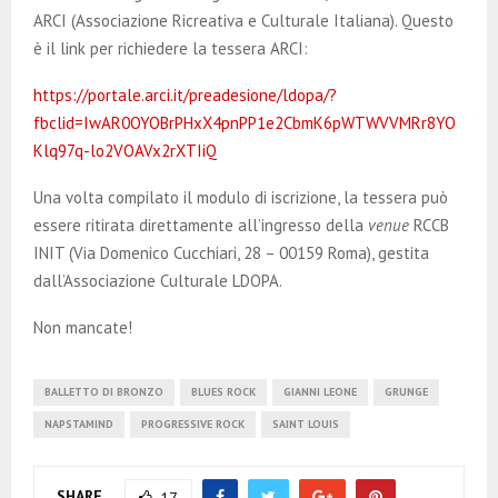
ARCI (Associazione Ricreativa e Culturale Italiana). Questo
è il link per richiedere la tessera ARCI:
https://portale.arci.it/preadesione/ldopa/?
fbclid=IwAR0OYOBrPHxX4pnPP1e2CbmK6pWTWVVMRr8YO
Klq97q-lo2VOAVx2rXTIiQ
Una volta compilato il modulo di iscrizione, la tessera può
essere ritirata direttamente all’ingresso della
venue
RCCB
INIT (Via Domenico Cucchiari, 28 – 00159 Roma), gestita
dall’Associazione Culturale LDOPA.
Non mancate!
BALLETTO DI BRONZO
BLUES ROCK
GIANNI LEONE
GRUNGE
NAPSTAMIND
PROGRESSIVE ROCK
SAINT LOUIS
SHARE