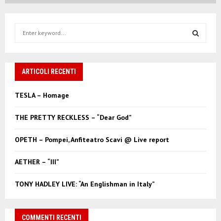
S
e
a
S
r
c
ARTICOLI RECENTI
E
h
f
A
TESLA – Homage
o
r
R
THE PRETTY RECKLESS – “Dear God”
:
C
OPETH – Pompei, Anfiteatro Scavi @ Live report
H
AETHER – “III”
TONY HADLEY LIVE: “An Englishman in Italy”
COMMENTI RECENTI