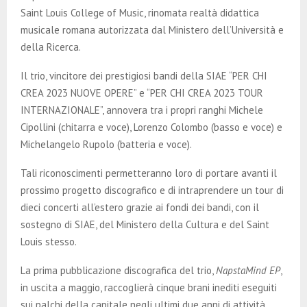
E
Saint Louis College of Music, rinomata realtà didattica
musicale romana autorizzata dal Ministero dell’Università e
N
della Ricerca.
Il trio, vincitore dei prestigiosi bandi della SIAE “PER CHI
U
CREA 2023 NUOVE OPERE” e “PER CHI CREA 2023 TOUR
INTERNAZIONALE”, annovera tra i propri ranghi Michele
Cipollini (chitarra e voce), Lorenzo Colombo (basso e voce) e
Michelangelo Rupolo (batteria e voce).
Tali riconoscimenti permetteranno loro di portare avanti il
prossimo progetto discografico e di intraprendere un tour di
dieci concerti all’estero grazie ai fondi dei bandi, con il
sostegno di SIAE, del Ministero della Cultura e del Saint
Louis stesso.
La prima pubblicazione discografica del trio,
NapstaMind EP
,
in uscita a maggio, raccoglierà cinque brani inediti eseguiti
sui palchi della capitale negli ultimi due anni di attività.