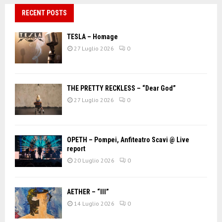
RECENT POSTS
TESLA – Homage
27 Luglio 2026
0
THE PRETTY RECKLESS – “Dear God”
27 Luglio 2026
0
OPETH – Pompei, Anfiteatro Scavi @ Live
report
20 Luglio 2026
0
AETHER – “III”
14 Luglio 2026
0