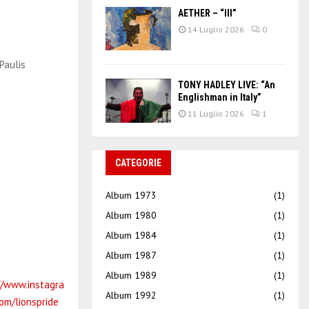
AETHER – “III”
14 Luglio 2026
0
Paulis
TONY HADLEY LIVE: “An
Englishman in Italy”
11 Luglio 2026
1
CATEGORIE
Album 1973
(1)
Album 1980
(1)
Album 1984
(1)
Album 1987
(1)
Album 1989
(1)
//www.instagra
Album 1992
(1)
om/lionspride