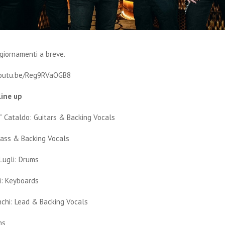
giornamenti a breve.
/youtu.be/Reg9RVaOGB8
line up
” Cataldo: Guitars & Backing Vocals
Bass & Backing Vocals
Lugli: Drums
i: Keyboards
nchi: Lead & Backing Vocals
ns