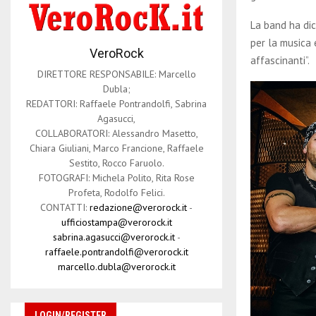
La band ha dic
per la musica 
VeroRock
affascinanti”.
DIRETTORE RESPONSABILE: Marcello
Dubla;
REDATTORI: Raffaele Pontrandolfi, Sabrina
Agasucci,
COLLABORATORI: Alessandro Masetto,
Chiara Giuliani, Marco Francione, Raffaele
Sestito, Rocco Faruolo.
FOTOGRAFI: Michela Polito, Rita Rose
Profeta, Rodolfo Felici.
CONTATTI:
redazione@verorock.it
-
ufficiostampa@verorock.it
sabrina.agasucci@verorock.it
-
raffaele.pontrandolfi@verorock.it
marcello.dubla@verorock.it
LOGIN/REGISTER