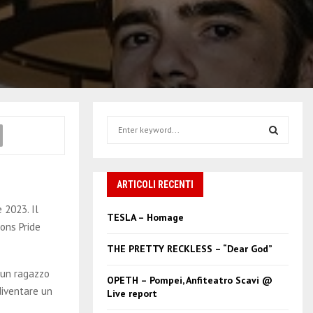
S
e
a
S
r
c
ARTICOLI RECENTI
E
h
 2023. Il
f
A
TESLA – Homage
o
ions Pride
r
R
THE PRETTY RECKLESS – “Dear God”
:
C
 un ragazzo
OPETH – Pompei, Anfiteatro Scavi @
diventare un
Live report
H