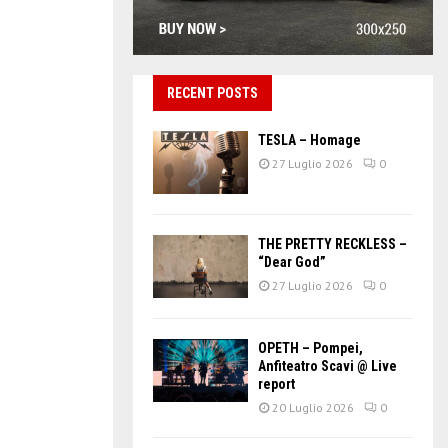
RECENT POSTS
TESLA – Homage
27 Luglio 2026
0
THE PRETTY RECKLESS –
“Dear God”
27 Luglio 2026
0
OPETH – Pompei,
Anfiteatro Scavi @ Live
report
20 Luglio 2026
0