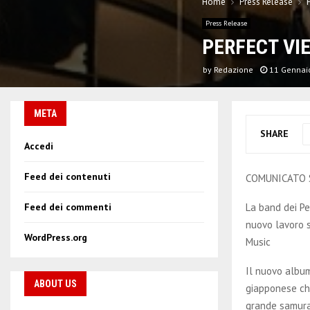
Home
Press Release
Press Release
PERFECT VIE
by
Redazione
11 Gennai
META
SHARE
Accedi
Feed dei contenuti
COMUNICATO
La band dei Pe
Feed dei commenti
nuovo lavoro s
WordPress.org
Music
Il nuovo album
ABOUT US
giapponese che
grande samura