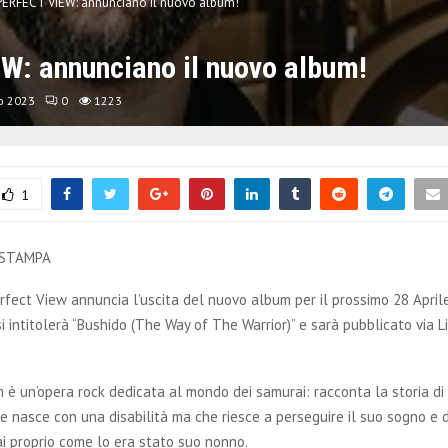
PERFECT VIEW: annunciano il nuovo album!
W: annunciano il nuovo album!
o 2023
0
1223
1
 STAMPA
rfect View annuncia l’uscita del nuovo album per il prossimo 28 Aprile
i intitolerà “Bushido (The Way of The Warrior)” e sarà pubblicato via L
 è un’opera rock dedicata al mondo dei samurai: racconta la storia di
 nasce con una disabilità ma che riesce a perseguire il suo sogno e 
i proprio come lo era stato suo nonno.