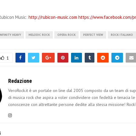
Rubicon Music:
http://rubicon-music.com
https://www.facebook.com/pr
INFINITY HEAVY
MELODIC ROCK
OPERA ROCK
PERFECT VIEW
ROCK ITALIANO
1
Redazione
VeroRock.it è un portale on line dal 2005 composto da un team di sup
di musica rock che aspira a voler condividere con fedeltà e tenacia le
conoscenze con altrettante persone dedite alla stessa missione! Rock'
S