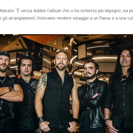
hiarato: “È senza dubbio l’album che ci ha richiesto più impegno, sia pe
e gli arrangiamenti. Volevamo rendere omaggio a un Paese e a una cu