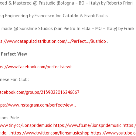
xed & Mastered @ Pristudio (Bologna – BO – Italy) by Roberto Priori
ng Engineering by Francesco Joe Cataldo & Frank Paulis
 made @ Sunshine Studios (San Pietro In Elda – MO – Italy) by Frank 
ps://www.catapultdistribution.com/…/Perfect…/Bushido
.
 Perfect View
ps://www.facebook.com/perfectviewt…
nese Fan Club:
facebook.com/groups/2139022016246667
tps://www.instagram.com/perfectview…
ions Pride
www.tiny.cc/lionspridemusic
https://www.fb.me/lionspridemusic
https:
ride…
https://www.twitter.com/lionsmusicshop
https://www.youtube.c