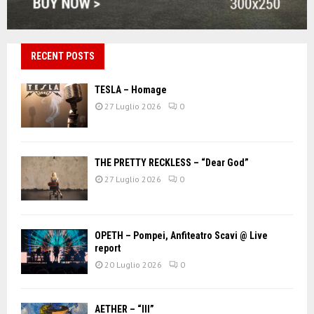
RECENT POSTS
TESLA – Homage
27 Luglio 2026
0
THE PRETTY RECKLESS – “Dear God”
27 Luglio 2026
0
OPETH – Pompei, Anfiteatro Scavi @ Live
report
20 Luglio 2026
0
AETHER – “III”