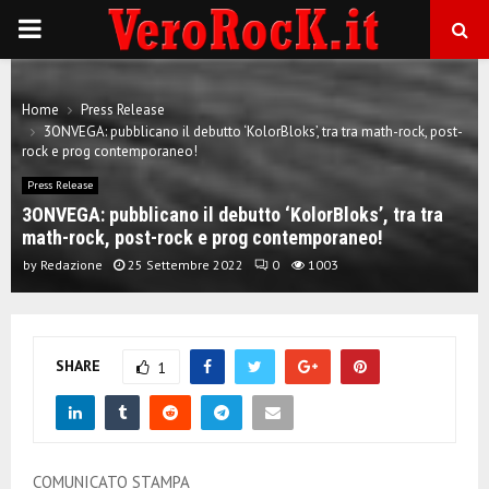
P
R
Home
Press Release
3ONVEGA: pubblicano il debutto ‘KolorBloks’, tra tra math-rock, post-
I
rock e prog contemporaneo!
Press Release
M
3ONVEGA: pubblicano il debutto ‘KolorBloks’, tra tra
math-rock, post-rock e prog contemporaneo!
A
by
Redazione
25 Settembre 2022
0
1003
R
SHARE
1
Y
M
COMUNICATO STAMPA