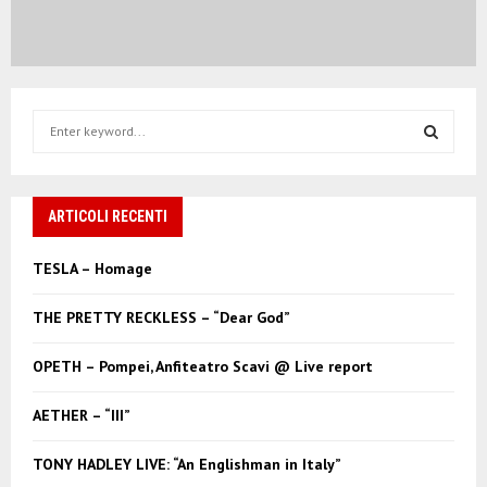
S
e
a
S
r
c
ARTICOLI RECENTI
E
h
f
A
TESLA – Homage
o
r
R
THE PRETTY RECKLESS – “Dear God”
:
C
OPETH – Pompei, Anfiteatro Scavi @ Live report
H
AETHER – “III”
TONY HADLEY LIVE: “An Englishman in Italy”