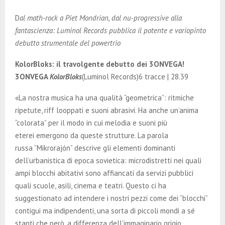
E
D
al math-rock a Piet Mondrian, dal nu-progressive alla
N
fantascienza: Luminol Records pubblica il potente e variopinto
debutto strumentale del powertrio
U
KolorBloks: il travolgente debutto dei 3ONVEGA!
3ONVEGA
KolorBloks
(Luminol Records)6 tracce | 28.39
«La nostra musica ha una qualità “geometrica”: ritmiche
ripetute, riff looppati e suoni abrasivi. Ha anche un’anima
“colorata” per il modo in cui melodia e suoni più
eterei emergono da queste strutture. La parola
russa “Mikrorajón” descrive gli elementi dominanti
dell’urbanistica di epoca sovietica: microdistretti nei quali
ampi blocchi abitativi sono affiancati da servizi pubblici
quali scuole, asili, cinema e teatri. Questo ci ha
suggestionato ad intendere i nostri pezzi come dei “blocchi”
contigui ma indipendenti, una sorta di piccoli mondi a sé
stanti che però, a differenza dell’immaginario grigio