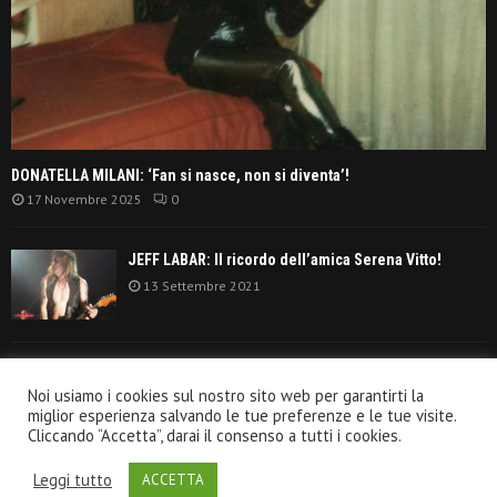
DONATELLA MILANI: ‘Fan si nasce, non si diventa’!
17 Novembre 2025
0
JEFF LABAR: Il ricordo dell’amica Serena Vitto!
13 Settembre 2021
TANGERINE DREAM: ‘La classifica album anni
Noi usiamo i cookies sul nostro sito web per garantirti la
settanta’!
miglior esperienza salvando le tue preferenze e le tue visite.
30 Giugno 2021
Cliccando “Accetta”, darai il consenso a tutti i cookies.
Leggi tutto
ACCETTA