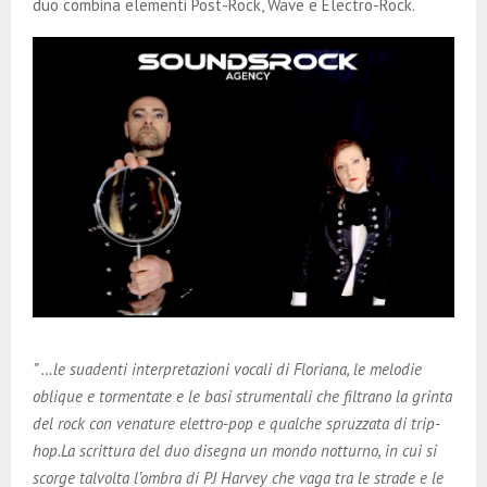
duo combina elementi Post-Rock, Wave e Electro-Rock.
” …le suadenti interpretazioni vocali di Floriana, le melodie
oblique e tormentate e le basi strumentali che filtrano la grinta
del rock con venature elettro-pop e qualche spruzzata di trip-
hop.La scrittura del duo disegna un mondo notturno, in cui si
scorge talvolta l’ombra di PJ Harvey che vaga tra le strade e le