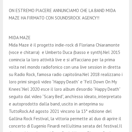
E
ON ESTREMO PIACERE ANNUNCIAMO CHE LA BAND MIDA
N
MAZE HA FIRMATO CON SOUNDSROCK AGENCY!!
U
MIDA MAZE
Mida Maze è il progetto indie-rock di Floriana Chiaramonte
(voce e chitarra) e Umberto Duca (basso e synth).Nel 2015
comincia la loro attività live e si affacciano per la prima
volta nel mondo radiofonico con una live session in diretta
su Radio Rock, famosa radio capitolina.Nel 2018 realizzano i
loro primi singoli video “Happy Death” e “Fell Down On My
Knees”.Nel 2020 esce il loro album d’esordio “Happy Death”
seguito dal video “Scary Bed”, anch’esso ideato, interpretato
e autoprodotto dalla band, uscito in anteprima su
TuttoRock.Ad agosto 2021 vincono la 13° edizione del
Gallina Rock Festival, la vittoria permette al duo di aprire il
concerto di Eugenio Finardi nell’ultima serata del festival.Il