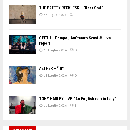
THE PRETTY RECKLESS – “Dear God”
27 Luglio 2026
0
OPETH – Pompei, Anfiteatro Scavi @ Live
report
20 Luglio 2026
0
AETHER – “III”
14 Luglio 2026
0
TONY HADLEY LIVE: “An Englishman in Italy”
11 Luglio 2026
1