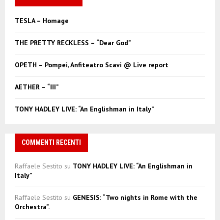
h
f
A
TESLA – Homage
o
r
R
THE PRETTY RECKLESS – “Dear God”
:
C
OPETH – Pompei, Anfiteatro Scavi @ Live report
H
AETHER – “III”
TONY HADLEY LIVE: “An Englishman in Italy”
COMMENTI RECENTI
Raffaele Sestito
su
TONY HADLEY LIVE: “An Englishman in
Italy”
Raffaele Sestito
su
GENESIS: “Two nights in Rome with the
Orchestra”.