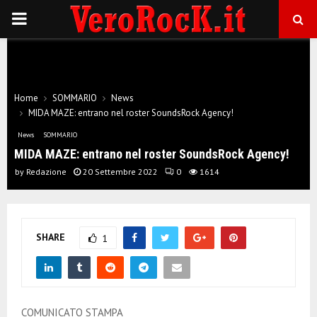
P
R
I
Home
SOMMARIO
News
MIDA MAZE: entrano nel roster SoundsRock Agency!
M
News
SOMMARIO
MIDA MAZE: entrano nel roster SoundsRock Agency!
A
by
Redazione
20 Settembre 2022
0
1614
R
SHARE
1
Y
M
COMUNICATO STAMPA