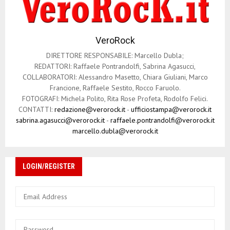
VeroRock
DIRETTORE RESPONSABILE: Marcello Dubla;
REDATTORI: Raffaele Pontrandolfi, Sabrina Agasucci,
COLLABORATORI: Alessandro Masetto, Chiara Giuliani, Marco
Francione, Raffaele Sestito, Rocco Faruolo.
FOTOGRAFI: Michela Polito, Rita Rose Profeta, Rodolfo Felici.
CONTATTI:
redazione@verorock.it
-
ufficiostampa@verorock.it
sabrina.agasucci@verorock.it
-
raffaele.pontrandolfi@verorock.it
marcello.dubla@verorock.it
LOGIN/REGISTER