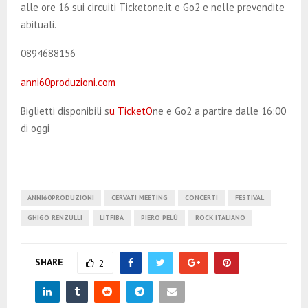
alle ore 16 sui circuiti Ticketone.it e Go2 e nelle prevendite
abituali.
0894688156
anni60produzioni.com
Biglietti disponibili s
u TicketO
ne e Go2 a partire dalle 16:00
di oggi
ANNI60PRODUZIONI
CERVATI MEETING
CONCERTI
FESTIVAL
GHIGO RENZULLI
LITFIBA
PIERO PELÙ
ROCK ITALIANO
SHARE
2