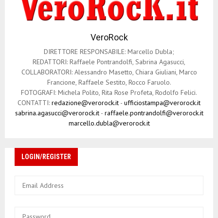
VeroRock
DIRETTORE RESPONSABILE: Marcello Dubla;
REDATTORI: Raffaele Pontrandolfi, Sabrina Agasucci,
COLLABORATORI: Alessandro Masetto, Chiara Giuliani, Marco
Francione, Raffaele Sestito, Rocco Faruolo.
FOTOGRAFI: Michela Polito, Rita Rose Profeta, Rodolfo Felici.
CONTATTI:
redazione@verorock.it
-
ufficiostampa@verorock.it
sabrina.agasucci@verorock.it
-
raffaele.pontrandolfi@verorock.it
marcello.dubla@verorock.it
LOGIN/REGISTER