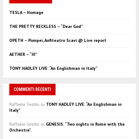
h
f
A
TESLA – Homage
o
r
R
THE PRETTY RECKLESS – “Dear God”
:
C
OPETH – Pompei, Anfiteatro Scavi @ Live report
H
AETHER – “III”
TONY HADLEY LIVE: “An Englishman in Italy”
COMMENTI RECENTI
Raffaele Sestito
su
TONY HADLEY LIVE: “An Englishman in
Italy”
Raffaele Sestito
su
GENESIS: “Two nights in Rome with the
Orchestra”.