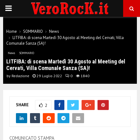
P
R
Home
SOMMARIO
News
LITFIBA: di scena Martedì 30 Agosto al Meeting del Cervati, Villa
I
Comunale Sanza (SA)!
News
SOMMARIO
M
LITFIBA: di scena Martedì 30 Agosto al Meeting del
Cervati, Villa Comunale Sanza (SA)!
A
by
Redazione
29 Luglio 2022
0
1840
R
SHARE
2
Y
M
COMUNICATO STAMPA