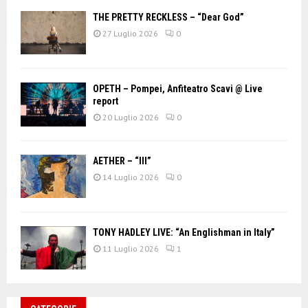
THE PRETTY RECKLESS – “Dear God”
27 Luglio 2026
0
OPETH – Pompei, Anfiteatro Scavi @ Live
report
20 Luglio 2026
0
AETHER – “III”
14 Luglio 2026
0
TONY HADLEY LIVE: “An Englishman in Italy”
11 Luglio 2026
1