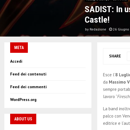
SADIST: In us
Castle!
by
Redazione
26 Giugno
META
SHARE
Accedi
Feed dei contenuti
Esce l’
8 Lugli
da
Massimo Vi
Feed dei commenti
sempre portaba
lavoro “
Firesc
WordPress.org
La band inoltr
palco con Veno
ABOUT US
editrice e l’au