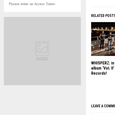
Please enter an Access Token
RELATED POST
WHISPERZ: in 
album ‘Vol. II
Records!
LEAVE A COMM