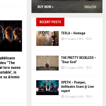
RECENT POSTS
TESLA – Homage
27 Luglio 2026
0
THE PRETTY RECKLESS –
bblicano
“Dear God”
ideo “The
al loro nuovo
27 Luglio 2026
0
utable’, in
ile su Atomic
OPETH – Pompei,
Anfiteatro Scavi @ Live
report
20 Luglio 2026
0