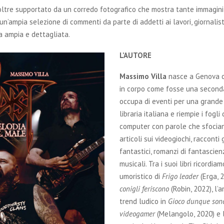
oltre supportato da un corredo fotografico che mostra tante immagini
un’ampia selezione di commenti da parte di addetti ai lavori, giornalisti 
a ampia e dettagliata.
L’AUTORE
Massimo Villa
nasce a Genova c
in corpo come fosse una seconda
occupa di eventi per una grande
libraria italiana e riempie i fogli 
computer con parole che sfocian
articoli sui videogiochi, racconti g
fantastici, romanzi di fantascien
musicali. Tra i suoi libri ricordiam
umoristico di
Frigo leader
(Erga, 
conigli feriscono
(Robin, 2022), l’a
trend ludico in
Gioco dunque sono.
videogamer
(Melangolo, 2020) e 