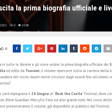
cita la prima biografia ufficiale e li
 2022
0
1508
0
o
in tutte le librerie e gli store online la prima biografia ufficiale dei
S
lla
ed edito da
Tsunami
, il volume ripercorre tutta la carriera della 
ndiera del tecno-death metal tricolore dagli esordi fino all’ultimo, 
horched
”.
e sarà impegnata il
24 Giugno
al “
Rock the Castle
” Festival, dove co
m, Blind Guardian, Mercyful Fate ed altri grandi nomi. Nel corso dell’e
tore presenteranno il volume, già disponibile al pubblico del Festival.