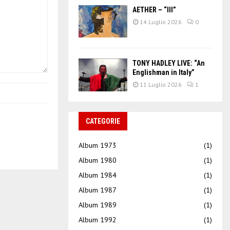
AETHER – “III”
14 Luglio 2026
0
TONY HADLEY LIVE: “An
Englishman in Italy”
11 Luglio 2026
1
CATEGORIE
Album 1973
(1)
Album 1980
(1)
Album 1984
(1)
Album 1987
(1)
Album 1989
(1)
Album 1992
(1)