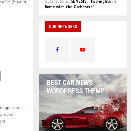
g Book
(Arcana,
Guitar1955
su
GENESIS: “Two nights in
Rome with the Orchestra”.
OUR NETWORKS
er appassionati
 proprie
on!