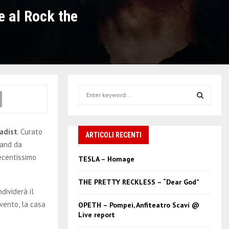
ve al Rock the
S
e
a
S
r
adist
. Curato
c
ARTICOLI RECENTI
E
h
band da
f
A
recentissimo
TESLA – Homage
o
r
R
THE PRETTY RECKLESS – “Dear God”
:
ndividerà il
C
vento, la casa
OPETH – Pompei, Anfiteatro Scavi @
Live report
H