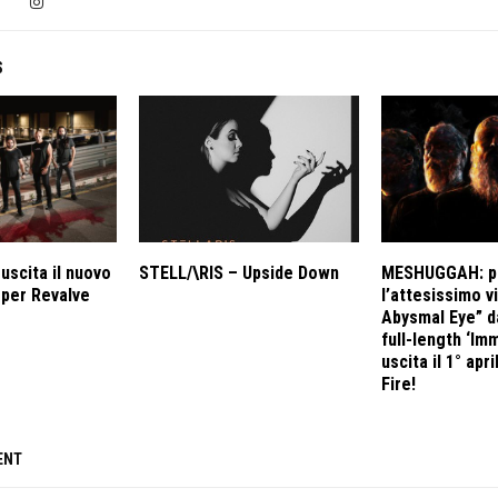
S
uscita il nuovo
STELL/\RIS – Upside Down
MESHUGGAH: pu
’ per Revalve
l’attesissimo v
Abysmal Eye” d
full-length ‘Imm
uscita il 1° apr
Fire!
ENT