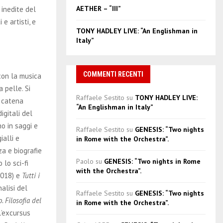
AETHER – “III”
 inedite del
e artisti, e
TONY HADLEY LIVE: “An Englishman in
Italy”
COMMENTI RECENTI
on la musica
 pelle. Si
Raffaele Sestito
su
TONY HADLEY LIVE:
 catena
“An Englishman in Italy”
digitali del
o in saggi e
Raffaele Sestito
su
GENESIS: “Two nights
ialli e
in Rome with the Orchestra”.
za e biografie
Paolo
su
GENESIS: “Two nights in Rome
o lo sci-fi
with the Orchestra”.
2018) e
Tutti i
nalisi del
Raffaele Sestito
su
GENESIS: “Two nights
 Filosofia del
in Rome with the Orchestra”.
l’excursus