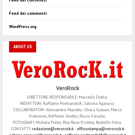
Feed dei commenti
WordPress.org
ABOUT US
VeroRock
DIRETTORE RESPONSABILE: Marcello Dubla;
REDATTORI: Raffaele Pontrandolfi, Sabrina Agasucci,
COLLABORATORI: Alessandro Masetto, Chiara Giuliani, Marco
Francione, Raffaele Sestito, Rocco Faruolo.
FOTOGRAFI: Michela Polito, Rita Rose Profeta, Rodolfo Felici.
CONTATTI:
redazione@verorock.it
-
ufficiostampa@verorock.it
sabrina.agasucci@verorock.it
-
raffaele.pontrandolfi@verorock.it