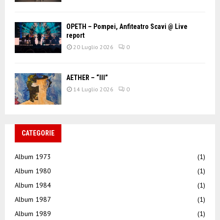
OPETH – Pompei, Anfiteatro Scavi @ Live
report
20 Luglio 2026
0
AETHER – “III”
14 Luglio 2026
0
CATEGORIE
Album 1973
(1)
Album 1980
(1)
Album 1984
(1)
Album 1987
(1)
Album 1989
(1)