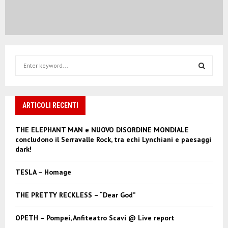
S
e
a
S
r
c
ARTICOLI RECENTI
E
h
f
A
THE ELEPHANT MAN e NUOVO DISORDINE MONDIALE
o
concludono il Serravalle Rock, tra echi Lynchiani e paesaggi
r
R
dark!
:
C
TESLA – Homage
H
THE PRETTY RECKLESS – “Dear God”
OPETH – Pompei, Anfiteatro Scavi @ Live report