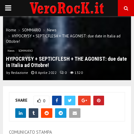
P
R
Home
SOMMARIO
News
HYPOCRYSY + SEPTICFLESH + THE AGONIST: due date in Italia ad
I
Ottobre!
News
SOMMARIO
M
HYPOCRYSY + SEPTICFLESH + THE AGONIST: due date
in Italia ad Ottobre!
A
by
Redazione
8 Aprile 2022
0
1320
R
SHARE
0
Y
M
COMUNICATO STAMPA