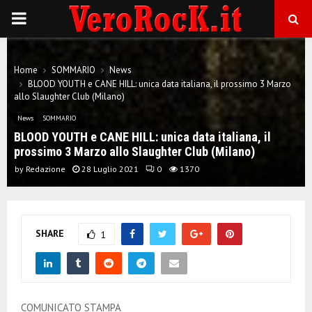
P
R
Home
SOMMARIO
News
BLOOD YOUTH e CANE HILL: unica data italiana, il prossimo 3 Marzo
I
allo Slaughter Club (Milano)
News
SOMMARIO
M
BLOOD YOUTH e CANE HILL: unica data italiana, il
prossimo 3 Marzo allo Slaughter Club (Milano)
A
by
Redazione
28 Luglio 2021
0
1370
R
SHARE
1
Y
M
COMUNICATO STAMPA