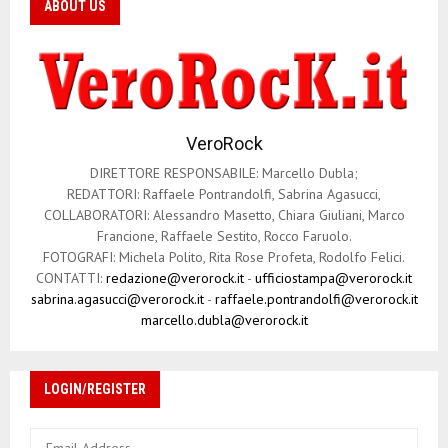
ABOUT US
VeroRock
DIRETTORE RESPONSABILE: Marcello Dubla;
REDATTORI: Raffaele Pontrandolfi, Sabrina Agasucci,
COLLABORATORI: Alessandro Masetto, Chiara Giuliani, Marco
Francione, Raffaele Sestito, Rocco Faruolo.
FOTOGRAFI: Michela Polito, Rita Rose Profeta, Rodolfo Felici.
CONTATTI:
redazione@verorock.it
-
ufficiostampa@verorock.it
sabrina.agasucci@verorock.it
-
raffaele.pontrandolfi@verorock.it
marcello.dubla@verorock.it
LOGIN/REGISTER