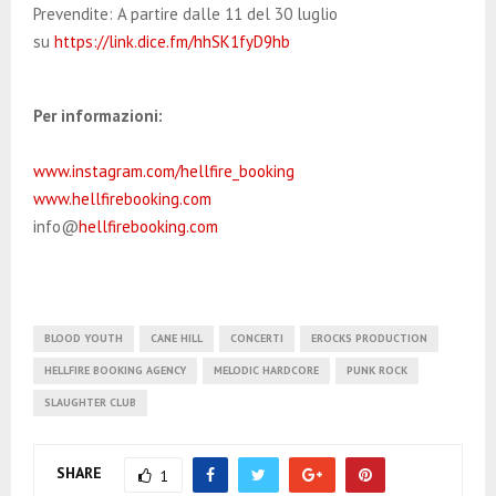
Prevendite: A partire dalle 11 del 30 luglio
su
https://link.dice.fm/hhSK1fyD9hb
Per informazioni:
www.instagram.com/hellfire_booking
www.hellfirebooking.com
info@
hellfirebooking.com
BLOOD YOUTH
CANE HILL
CONCERTI
EROCKS PRODUCTION
HELLFIRE BOOKING AGENCY
MELODIC HARDCORE
PUNK ROCK
SLAUGHTER CLUB
SHARE
1