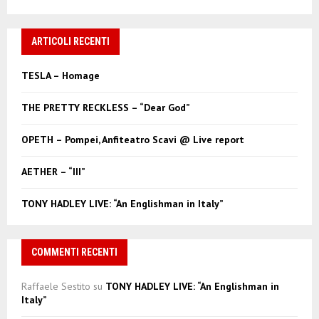
a
S
r
c
ARTICOLI RECENTI
E
h
f
A
TESLA – Homage
o
r
R
THE PRETTY RECKLESS – “Dear God”
:
C
OPETH – Pompei, Anfiteatro Scavi @ Live report
H
AETHER – “III”
TONY HADLEY LIVE: “An Englishman in Italy”
COMMENTI RECENTI
Raffaele Sestito
su
TONY HADLEY LIVE: “An Englishman in
Italy”