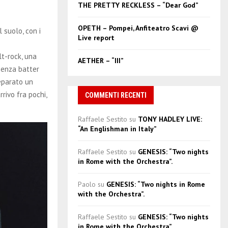
THE PRETTY RECKLESS – “Dear God”
OPETH – Pompei, Anfiteatro Scavi @
l suolo, con i
Live report
lt-rock, una
AETHER – “III”
 senza batter
reparato un
rivo fra pochi,
COMMENTI RECENTI
Raffaele Sestito
su
TONY HADLEY LIVE:
“An Englishman in Italy”
Raffaele Sestito
su
GENESIS: “Two nights
in Rome with the Orchestra”.
Paolo
su
GENESIS: “Two nights in Rome
with the Orchestra”.
Raffaele Sestito
su
GENESIS: “Two nights
in Rome with the Orchestra”.