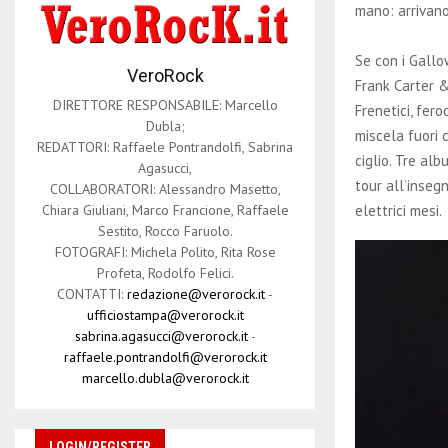
mano: arrivan
Se con i Gallow
VeroRock
Frank Carter &
DIRETTORE RESPONSABILE: Marcello
Frenetici, fero
Dubla;
miscela fuori 
REDATTORI: Raffaele Pontrandolfi, Sabrina
ciglio. Tre al
Agasucci,
tour all’inseg
COLLABORATORI: Alessandro Masetto,
elettrici mesi.
Chiara Giuliani, Marco Francione, Raffaele
Sestito, Rocco Faruolo.
FOTOGRAFI: Michela Polito, Rita Rose
Profeta, Rodolfo Felici.
CONTATTI:
redazione@verorock.it
-
ufficiostampa@verorock.it
sabrina.agasucci@verorock.it
-
raffaele.pontrandolfi@verorock.it
marcello.dubla@verorock.it
LOGIN/REGISTER