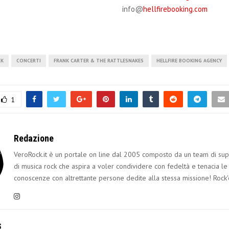
info@
hellfirebooking.com
CK
CONCERTI
FRANK CARTER & THE RATTLESNAKES
HELLFIRE BOOKING AGENCY
1
Redazione
VeroRock.it è un portale on line dal 2005 composto da un team di sup
di musica rock che aspira a voler condividere con fedeltà e tenacia le
conoscenze con altrettante persone dedite alla stessa missione! Rock'
S