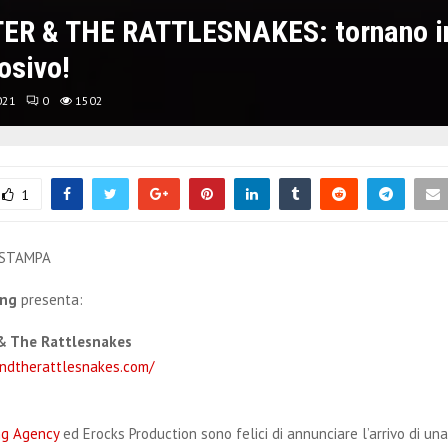
R & THE RATTLESNAKES: tornano in 
osivo!
021
0
1502
1
 STAMPA
ing
presenta:
 & The Rattlesnakes
ndtherattlesnakes.com/
ng Agency
ed Erocks Production sono felici di annunciare l’arrivo di u