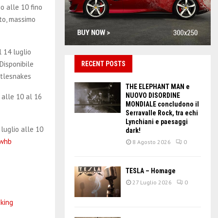
o alle 10 fino
nto, massimo
 14 luglio
 Disponibile
RECENT POSTS
attlesnakes
THE ELEPHANT MAN e
NUOVO DISORDINE
 alle 10 al 16
MONDIALE concludono il
Serravalle Rock, tra echi
Lynchiani e paesaggi
luglio alle 10
dark!
3whb
8 Agosto 2026
0
TESLA – Homage
27 Luglio 2026
0
king