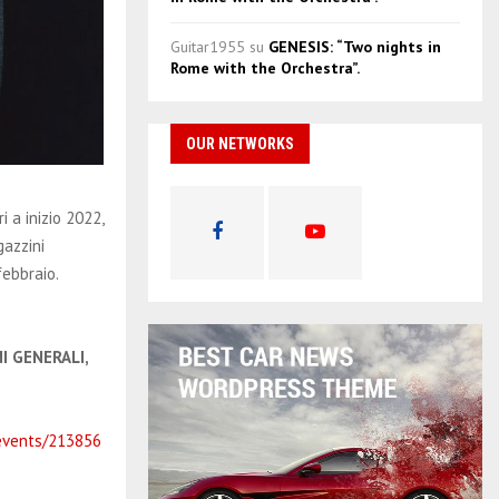
Guitar1955
su
GENESIS: “Two nights in
Rome with the Orchestra”.
OUR NETWORKS
 a inizio 2022,
gazzini
febbraio.
I GENERALI,
events/213856