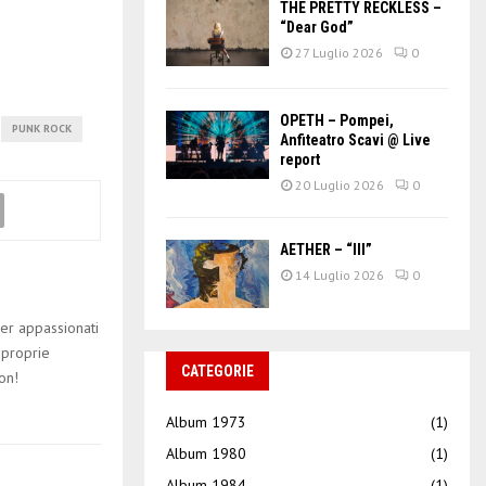
THE PRETTY RECKLESS –
“Dear God”
27 Luglio 2026
0
OPETH – Pompei,
PUNK ROCK
Anfiteatro Scavi @ Live
report
20 Luglio 2026
0
AETHER – “III”
14 Luglio 2026
0
er appassionati
 proprie
CATEGORIE
on!
Album 1973
(1)
Album 1980
(1)
Album 1984
(1)