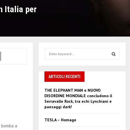
Italia per
S
e
a
S
r
c
ARTICOLI RECENTI
E
h
f
A
THE ELEPHANT MAN e NUOVO
o
DISORDINE MONDIALE concludono il
r
R
Serravalle Rock, tra echi Lynchiani e
:
paesaggi dark!
C
TESLA – Homage
H
na bomba a