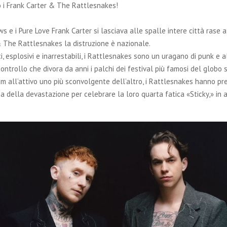
o i Frank Carter & The Rattlesnakes!
s e i Pure Love Frank Carter si lasciava alle spalle intere città rase a
 The Rattlesnakes la distruzione è nazionale.
ci, esplosivi e inarrestabili, i Rattlesnakes sono un uragano di punk e a
controllo che divora da anni i palchi dei festival più famosi del globo
bum all’attivo uno più sconvolgente dell’altro, i Rattlesnakes hanno p
na della devastazione per celebrare la loro quarta fatica «Sticky,» in ar