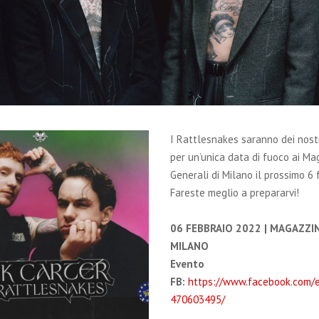
I Rattlesnakes saranno dei nostri
per un’unica data di fuoco ai Ma
Generali di Milano il prossimo 6 
Fareste meglio a prepararvi!
06 FEBBRAIO 2022 | MAGAZZIN
MILANO
Evento
FB:
https://www.facebook.com/
470603495/