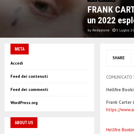
FRANK CARTE
un 2022 espl
by
Redazione
5 Luglio 2
META
SHARE
Accedi
Feed dei contenuti
COMUNICATO
Hellfire Book
Feed dei commenti
Frank Carter
WordPress.org
https://www.a
ABOUT US
Hellfire Booki