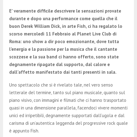
E
E’ veramente difficile descrivere le sensazioni provate
N
durante e dopo una performance come quella che il
buon Derek William Dick, in arte Fish, ci ha regalato lo
scorso mercoledì 11 Febbraio al Planet Live Club di
U
Roma: uno show a dir poco emozionante, dove tutta
l’energia e la passione per la musica che il cantante
scozzese e la sua band ci hanno offerto, sono state
degnamente ripagate dal supporto, dal calore e
dall’affetto manifestato dai tanti presenti in sala.
Uno spettacolo che si è rivelato tale, nel vero senso
letterale del termine, tanto sul piano musicale, quanto sul
piano visivo, con immagini e filmati che ci hanno trasportato
quasi in una dimensione parallela, facendoci vivere momenti
unici ed irripetibili, degnamente supportati dall’ugola e dal
carisma di un’autentica leggenda del progressive rock quale
è appunto Fish.