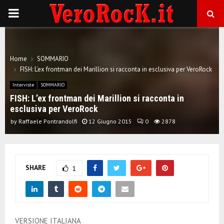
P
R
Home
SOMMARIO
I
FISH: L’ex frontman dei Marillion si racconta in esclusiva per VeroRock
Interviste
SOMMARIO
M
FISH: L’ex frontman dei Marillion si racconta in
esclusiva per VeroRock
A
by
Raffaele Pontrandolfi
12 Giugno 2015
0
2878
R
SHARE
1
Y
M
VERSIONE ITALIANA