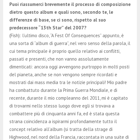
Puoi riassumerci brevemente il processo di composizione
dietro questo album e quali sono, secondo te, le
differenze di base, se ci sono, rispetto al suo
predecessore “13th Star” del 2007?
(Fish): l’ultimo disco, “A Fest Of Consequences” appunto, è
una sorta di “album di guerra”, nel vero senso della parola, il
cui tema principale è proprio quello relativo ai conflitti,
passati e presenti, che non vanno assolutamente
dimenticati: ancora oggi avvengono purtroppo in molti posti
del pianeta, anche se non vengono sempre ricordati e
mostrati dai mass media tra le notizie principali! Mio padre
ha combattuto durante la Prima Guerra Mondiale, e di
recente, durante il mio compleanno del 2011, mi è capitato
di trovarmi nello stesso luogo dove egli si trovava a
combattere più di cinquanta anni fa, ed è stata questa
strana coincidenza a ispirarmi profondamente tutto il
concept relativo all’album (si tratta della strage di
Highwood, nel nord della Francia, raccontata in una suite di