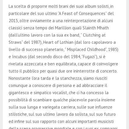
La scelta di proporre molti brani dei suoi album solisti, in
particolare del suo ultimo “A Feast of Consequences” del
2013, oltre ovviamente a una reinterpretazione di alcuni
classici senza tempo dei Marillion quali Slainth Mhath
(dall’ultimo lavoro con la sua ex band, ” Clutching at
Straws” del 1987), Heart of Lothian (dal loro capolavoro a
livello di successo planetario, ” Misplaced Childhood”, 1985)
e Incubus (dal secondo disco del 1984, “Fugazi”), si è
rivelata azzeccata e ben equilibrata, capace di coinvolgere
tutto il pubblico per quasi due ore ininterrotte di concerto.
Nonostante l’ora tarda e la stanchezza, siamo riusciti
comunque a conoscere di persona e ad abbracciare il
gigantesco e simpatico vocalist, che ci ha concesso la
possibilità di scambiare qualche piacevole parola insieme
sulla sua lunga e variegata carriera, sulle sue influenze
stilistiche, sul suo ultimo lavoro da solista, sul suo futuro
ed infine sul suo rapporto con alcuni importanti musicisti
della scena progressive mondiale e con i suoi ex compagni