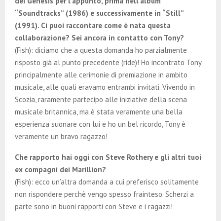
dei Genesis per l’appunto, prima nell’album
“Soundtracks” (1986) e successivamente in “Still”
(1991). Ci puoi raccontare come è nata questa
collaborazione? Sei ancora in contatto con Tony?
(Fish): diciamo che a questa domanda ho parzialmente
risposto già al punto precedente (ride)! Ho incontrato Tony
principalmente alle cerimonie di premiazione in ambito
musicale, alle quali eravamo entrambi invitati. Vivendo in
Scozia, raramente partecipo alle iniziative della scena
musicale britannica, ma è stata veramente una bella
esperienza suonare con lui e ho un bel ricordo, Tony è
veramente un bravo ragazzo!
Che rapporto hai oggi con Steve Rothery e gli altri tuoi
ex compagni dei Marillion?
(Fish): ecco un’altra domanda a cui preferisco solitamente
non rispondere perchè vengo spesso frainteso. Scherzi a
parte sono in buoni rapporti con Steve e i ragazzi!