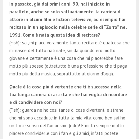
In passato, già dai primi anni ’90, hai iniziato in
parallelo, anche se solo saltuariamente, la carriera di
attore in alcuni film e fiction televisive, ad esempio hai
recitato in un episodio nella celebre serie di “Zorro” nel
1991. Come è nata questa idea di recitare?
(Fish): sai, mi piace veramente tanto recitare, è qualcosa che
mi nasce del tutto naturale, sin da quando ero molto
giovane e certamente è una cosa che mi piacerebbe fare
molto più spesso (oltretutto è una professione che ti paga
molto più della musica, soprattutto al giorno d’oggi).
Quale è la cosa più divertente che ti è successa nella
tua lunga carriera di artista e che hai voglia di ricordare
e di condividere con noi?
(Fish): guarda ne ho cosi tante di cose divertenti e strane
che mi sono accadute in tutta la mia vita, come ben sai ho
un forte senso dell’umorismo (ride)! E mi fa sempre molto
piacere condividerle con i fan e gli amici, infatti potete