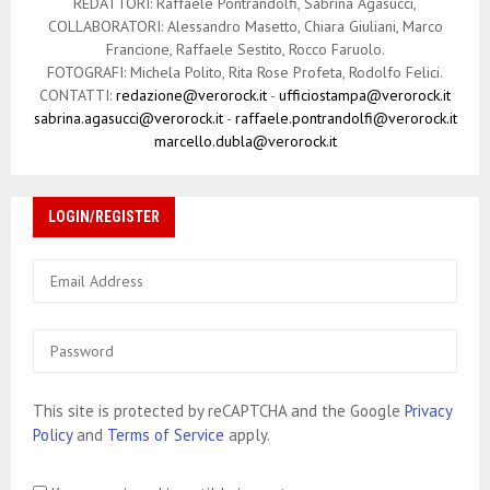
REDATTORI: Raffaele Pontrandolfi, Sabrina Agasucci,
COLLABORATORI: Alessandro Masetto, Chiara Giuliani, Marco
Francione, Raffaele Sestito, Rocco Faruolo.
FOTOGRAFI: Michela Polito, Rita Rose Profeta, Rodolfo Felici.
CONTATTI:
redazione@verorock.it
-
ufficiostampa@verorock.it
sabrina.agasucci@verorock.it
-
raffaele.pontrandolfi@verorock.it
marcello.dubla@verorock.it
LOGIN/REGISTER
This site is protected by reCAPTCHA and the Google
Privacy
Policy
and
Terms of Service
apply.