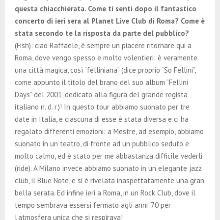
questa chiacchierata. Come ti senti dopo il fantastico
concerto di ieri sera al Planet Live Club di Roma? Come è
stata secondo te la risposta da parte del pubblico?
(Fish): ciao Raffaele, è sempre un piacere ritornare qui a
Roma, dove vengo spesso e molto volentieri: è veramente
una città magica, così “felliniana” (dice proprio “So Fellini”,
come appunto il titolo del brano del suo album “Fellini
Days” del 2001, dedicato alla figura del grande regista
italiano n. d. r.)! In questo tour abbiamo suonato per tre
date in Italia, e ciascuna di esse è stata diversa e ci ha
regalato differenti emozioni: a Mestre, ad esempio, abbiamo
suonato in un teatro, di fronte ad un pubblico seduto e
molto calmo, ed è stato per me abbastanza difficile vederli
(ride). A Milano invece abbiamo suonato in un elegante jazz
club, il Blue Note, e si è rivelata inaspettatamente una gran
bella serata. Ed infine ieri a Roma, in un Rock Club, dove il
tempo sembrava essersi fermato agli anni ’70 per
l’atmosfera unica che si respirava!