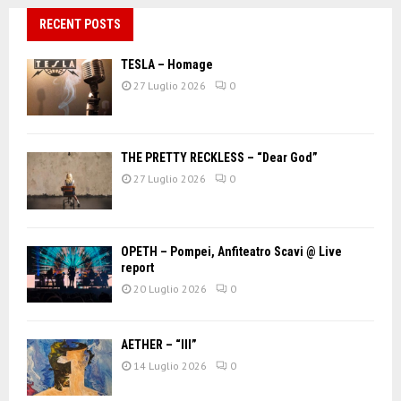
RECENT POSTS
TESLA – Homage
27 Luglio 2026
0
THE PRETTY RECKLESS – “Dear God”
27 Luglio 2026
0
OPETH – Pompei, Anfiteatro Scavi @ Live
report
20 Luglio 2026
0
AETHER – “III”
14 Luglio 2026
0