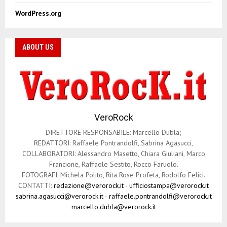
WordPress.org
ABOUT US
VeroRock
DIRETTORE RESPONSABILE: Marcello Dubla;
REDATTORI: Raffaele Pontrandolfi, Sabrina Agasucci,
COLLABORATORI: Alessandro Masetto, Chiara Giuliani, Marco
Francione, Raffaele Sestito, Rocco Faruolo.
FOTOGRAFI: Michela Polito, Rita Rose Profeta, Rodolfo Felici.
CONTATTI:
redazione@verorock.it
-
ufficiostampa@verorock.it
sabrina.agasucci@verorock.it
-
raffaele.pontrandolfi@verorock.it
marcello.dubla@verorock.it