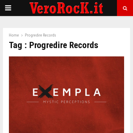
P
R
Home
Progredire Records
I
Tag : Progredire Records
M
A
R
Y
M