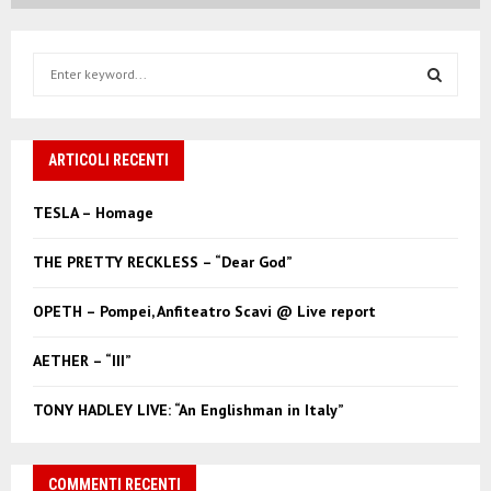
S
e
a
S
r
c
ARTICOLI RECENTI
E
h
f
A
TESLA – Homage
o
r
R
THE PRETTY RECKLESS – “Dear God”
:
C
OPETH – Pompei, Anfiteatro Scavi @ Live report
H
AETHER – “III”
TONY HADLEY LIVE: “An Englishman in Italy”
COMMENTI RECENTI