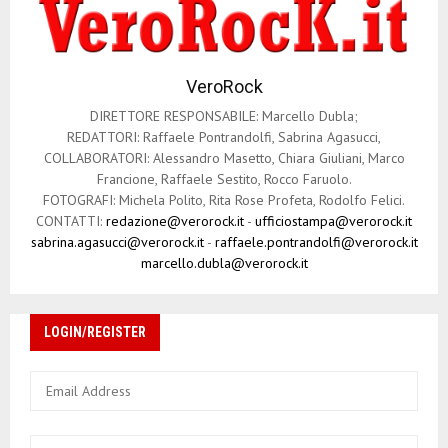
VeroRock
DIRETTORE RESPONSABILE: Marcello Dubla;
REDATTORI: Raffaele Pontrandolfi, Sabrina Agasucci,
COLLABORATORI: Alessandro Masetto, Chiara Giuliani, Marco
Francione, Raffaele Sestito, Rocco Faruolo.
FOTOGRAFI: Michela Polito, Rita Rose Profeta, Rodolfo Felici.
CONTATTI:
redazione@verorock.it
-
ufficiostampa@verorock.it
sabrina.agasucci@verorock.it
-
raffaele.pontrandolfi@verorock.it
marcello.dubla@verorock.it
LOGIN/REGISTER