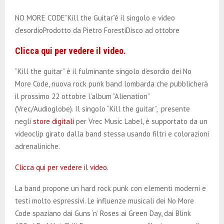
E
NO MORE CODE”Kill the Guitar”è il singolo e video
N
d’esordioProdotto da Pietro ForestiDisco ad ottobre
Clicca qui per vedere il video.
U
“Kill the guitar” è il fulminante singolo d’esordio dei No
More Code, nuova rock punk band lombarda che pubblicherà
il prossimo 22 ottobre l’album “Alienation”
(Vrec/Audioglobe). Il singolo “Kill the guitar”, presente
negli
store digitali
per Vrec Music Label, è supportato da un
videoclip girato dalla band stessa usando filtri e colorazioni
adrenaliniche.
Clicca qui per vedere il video.
La band propone un hard rock punk con elementi moderni e
testi molto espressivi. Le influenze musicali dei No More
Code spaziano dai Guns ‘n’ Roses ai Green Day, dai Blink