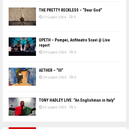
THE PRETTY RECKLESS – “Dear God”
27 Luglio 2026
0
OPETH – Pompei, Anfiteatro Scavi @ Live
report
20 Luglio 2026
0
AETHER – “III”
14 Luglio 2026
0
TONY HADLEY LIVE: “An Englishman in Italy”
11 Luglio 2026
1