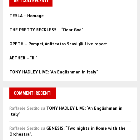
ARTICOLI RECENTI
E
h
f
A
TESLA – Homage
o
r
R
THE PRETTY RECKLESS – “Dear God”
:
C
OPETH – Pompei, Anfiteatro Scavi @ Live report
H
AETHER – “III”
TONY HADLEY LIVE: “An Englishman in Italy”
COMMENTI RECENTI
Raffaele Sestito
su
TONY HADLEY LIVE: “An Englishman in
Italy”
Raffaele Sestito
su
GENESIS: “Two nights in Rome with the
Orchestra”.