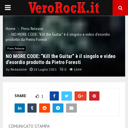
P
R
Home
Press Release
NO MORE CODE: “Kill the Guitar” è il singolo e video d’esordio
I
prodotto da Pietro Foresti
Press Release
M
NO MORE CODE: “Kill the Guitar” è il singolo e video
d’esordio prodotto da Pietro Foresti
A
by
Redazione
16 Luglio 2021
0
1644
R
SHARE
1
Y
M
COMUNICATO STAMPA