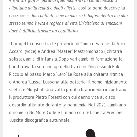
«”Kill the guitar” parla di quei momenti in cui la musica ti
allontana dalla realtà e dagli affetti
.- così la band descrive la
canzone –
Racconta di come la musica ti logora dentro ma allo
stesso tempo è vita e ragione di vita. Un’altalena di emozioni
dove è difficile trovare un equilibrio»
.
Il progetto nasce tra le provincie di Como e Varese da Alex
Accardi (voce) e Andrea “Master” Mastromonaco ( chitarra
solista), amici di infanzia. Dopo vari cambi di formazione la
band trova la sua line up definitiva con l’ingresso di Erik
Piccolo al basso, Marco “Lero” Le Rose alla chitarra ritmica
e Andrea “Lussa” Lussana alla batteria. Il nome inizialmente
scelto è Mugshot. Una volta pronti i brani inediti incontrano
il produttore Pietro Foresti con cui danno vita al disco
d’esordio ultimato durante la pandemia. Nel 2021 cambiano
il nome in No More Code e firmano con l’etichetta Vrec per
l’uscita discografica autunnale.