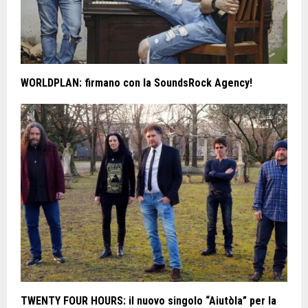
WORLDPLAN: firmano con la SoundsRock Agency!
TWENTY FOUR HOURS: il nuovo singolo “Aiutòla” per la