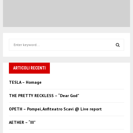
S
e
a
S
r
c
ARTICOLI RECENTI
E
h
f
A
TESLA – Homage
o
r
R
THE PRETTY RECKLESS – “Dear God”
:
C
OPETH – Pompei, Anfiteatro Scavi @ Live report
H
AETHER – “III”