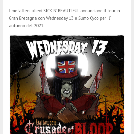
E
I metallers alieni SICK N’ BEAUTIFUL annunciano il tour in
N
Gran Bretagna con Wednesday 13 e Sumo Cyco per l’
autunno del 2021.
U