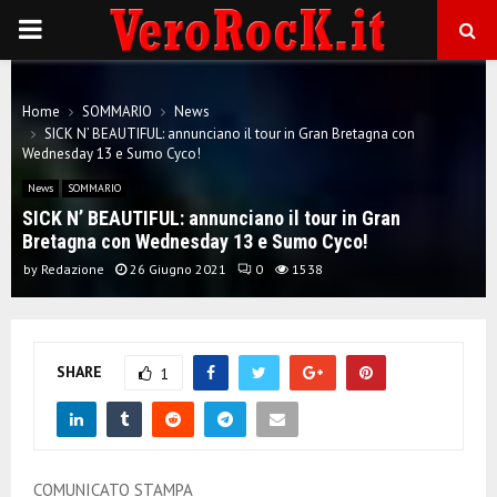
P
R
Home
SOMMARIO
News
SICK N’ BEAUTIFUL: annunciano il tour in Gran Bretagna con
I
Wednesday 13 e Sumo Cyco!
News
SOMMARIO
M
SICK N’ BEAUTIFUL: annunciano il tour in Gran
Bretagna con Wednesday 13 e Sumo Cyco!
A
by
Redazione
26 Giugno 2021
0
1538
R
SHARE
1
Y
M
COMUNICATO STAMPA