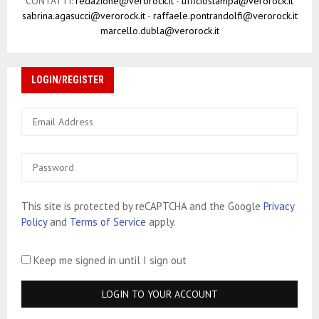
CONTATTI:
redazione@verorock.it
-
ufficiostampa@verorock.it
sabrina.agasucci@verorock.it
-
raffaele.pontrandolfi@verorock.it
marcello.dubla@verorock.it
LOGIN/REGISTER
This site is protected by reCAPTCHA and the Google
Privacy
Policy
and
Terms of Service
apply.
Keep me signed in until I sign out