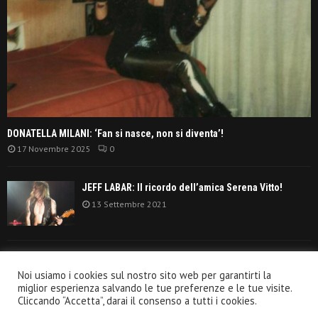
DONATELLA MILANI: ‘Fan si nasce, non si diventa’!
17 Novembre 2025
0
JEFF LABAR: Il ricordo dell’amica Serena Vitto!
13 Settembre 2021
TANGERINE DREAM: ‘La classifica album anni
Noi usiamo i cookies sul nostro sito web per garantirti la
settanta’!
miglior esperienza salvando le tue preferenze e le tue visite.
30 Giugno 2021
Cliccando “Accetta”, darai il consenso a tutti i cookies.